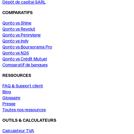
Dépôt de capital SARL
COMPARATIFS
Qonto vs Shine
Qonto vs Revolut
Qonto vs Pennylane
Qonto vs Indy
Qonto vs Boursorama Pro
Qonto vs N26
Qonto vs Crédit Mutuel
Comparatif de banques
RESSOURCES
FAQ & Support client
Blog
Glossaire
Presse
Toutes nos ressources
OUTILS & CALCULATEURS
Calculateur TVA