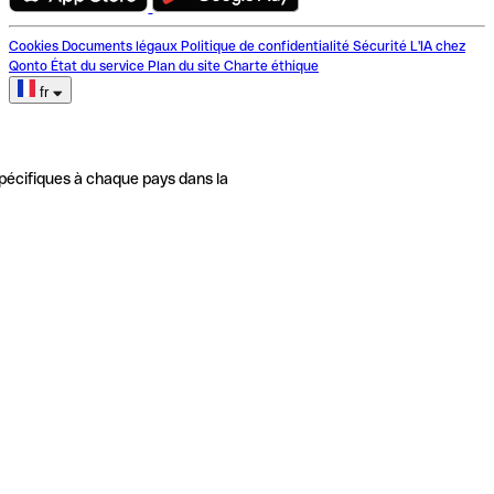
Cookies
Documents légaux
Politique de confidentialité
Sécurité
L'IA chez
Qonto
État du service
Plan du site
Charte éthique
fr
pécifiques à chaque pays dans la