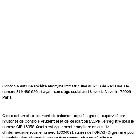
Qonto SA est une société anonyme immatriculée au RCS de Paris sous le
numéro 819 489 626 et ayant son siège social au 18 rue de Navarin, 75009
Paris.
Qonto est un établissement de paiement régulé, agréé et supervisé par
l'Autorité de Contrôle Prudentiel et de Résolution (ACPR), enregistré sous le
numéro CIB 16958. Qonto est également enregistré en qualité
d’intermédiaire sous le numéro 18004091 auprès de l’ORIAS (Organisme pour
le registre des intermédiaires en Assurances, plus de détails sur