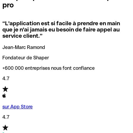
pro
locales.
Pour éviter ces erreurs, Qonto a créé un outil de
vérification/recherche de codes SWIFT. Ainsi, vous pouvez
“
L'application est si facile à prendre en main
Si vous n'êtes pas sûr du code SWIFT que vous devriez
trouver et vérifier vos codes SWIFT avant de réaliser vos
que je n'ai jamais eu besoin de faire appel au
utiliser, nous avons développé un outil de recherche de
transferts d’argent.
service client.
”
codes SWIFT par nom de banque.
Jean-Marc Ramond
Fondateur de Shaper
+600 000 entreprises nous font confiance
4.7
sur App Store
4.7