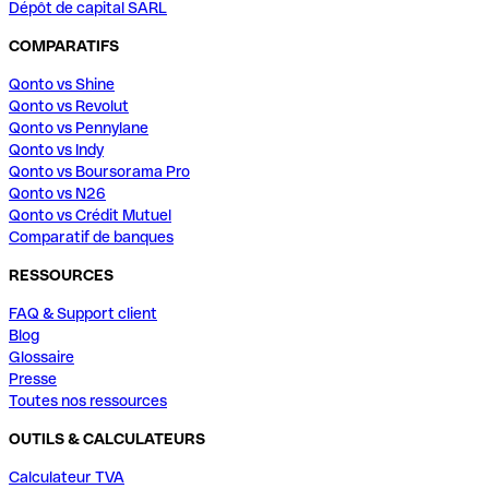
Dépôt de capital SARL
COMPARATIFS
Qonto vs Shine
Qonto vs Revolut
Qonto vs Pennylane
Qonto vs Indy
Qonto vs Boursorama Pro
Qonto vs N26
Qonto vs Crédit Mutuel
Comparatif de banques
RESSOURCES
FAQ & Support client
Blog
Glossaire
Presse
Toutes nos ressources
OUTILS & CALCULATEURS
Calculateur TVA