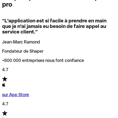
pro
locales.
Pour éviter ces erreurs, Qonto a créé un outil de
vérification/recherche de codes SWIFT. Ainsi, vous pouvez
“
L'application est si facile à prendre en main
Si vous n'êtes pas sûr du code SWIFT que vous devriez
trouver et vérifier vos codes SWIFT avant de réaliser vos
que je n'ai jamais eu besoin de faire appel au
utiliser, nous avons développé un outil de recherche de
transferts d’argent.
service client.
”
codes SWIFT par nom de banque.
Jean-Marc Ramond
Fondateur de Shaper
+600 000 entreprises nous font confiance
4.7
sur App Store
4.7