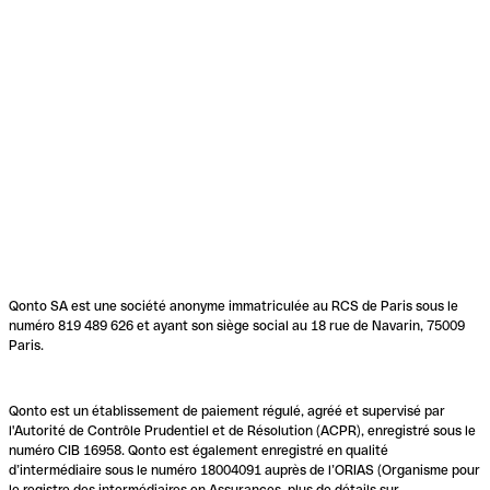
Qonto SA est une société anonyme immatriculée au RCS de Paris sous le
numéro 819 489 626 et ayant son siège social au 18 rue de Navarin, 75009
Paris.
Qonto est un établissement de paiement régulé, agréé et supervisé par
l'Autorité de Contrôle Prudentiel et de Résolution (ACPR), enregistré sous le
numéro CIB 16958. Qonto est également enregistré en qualité
d’intermédiaire sous le numéro 18004091 auprès de l’ORIAS (Organisme pour
le registre des intermédiaires en Assurances, plus de détails sur