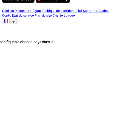
Cookies
Documents légaux
Politique de confidentialité
Sécurité
L'IA chez
Qonto
État du service
Plan du site
Charte éthique
fr
pécifiques à chaque pays dans la