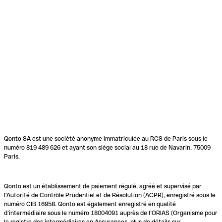
Qonto SA est une société anonyme immatriculée au RCS de Paris sous le
numéro 819 489 626 et ayant son siège social au 18 rue de Navarin, 75009
Paris.
Qonto est un établissement de paiement régulé, agréé et supervisé par
l'Autorité de Contrôle Prudentiel et de Résolution (ACPR), enregistré sous le
numéro CIB 16958. Qonto est également enregistré en qualité
d’intermédiaire sous le numéro 18004091 auprès de l’ORIAS (Organisme pour
le registre des intermédiaires en Assurances, plus de détails sur