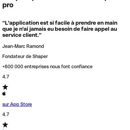
pro
locales.
Pour éviter ces erreurs, Qonto a créé un outil de
vérification/recherche de codes SWIFT. Ainsi, vous pouvez
“
L'application est si facile à prendre en main
Si vous n'êtes pas sûr du code SWIFT que vous devriez
trouver et vérifier vos codes SWIFT avant de réaliser vos
que je n'ai jamais eu besoin de faire appel au
utiliser, nous avons développé un outil de recherche de
transferts d’argent.
service client.
”
codes SWIFT par nom de banque.
Jean-Marc Ramond
Fondateur de Shaper
+600 000 entreprises nous font confiance
4.7
sur App Store
4.7