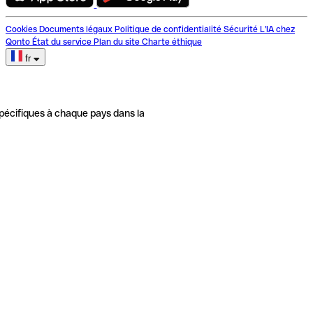
Cookies
Documents légaux
Politique de confidentialité
Sécurité
L'IA chez
Qonto
État du service
Plan du site
Charte éthique
fr
pécifiques à chaque pays dans la