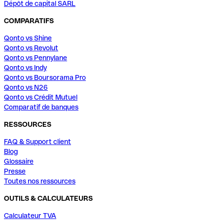
Dépôt de capital SARL
COMPARATIFS
Qonto vs Shine
Qonto vs Revolut
Qonto vs Pennylane
Qonto vs Indy
Qonto vs Boursorama Pro
Qonto vs N26
Qonto vs Crédit Mutuel
Comparatif de banques
RESSOURCES
FAQ & Support client
Blog
Glossaire
Presse
Toutes nos ressources
OUTILS & CALCULATEURS
Calculateur TVA