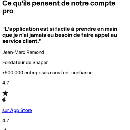
que vous avez le code SWIFT du siège social. Sinon, cela
l’annulation de la transaction.
Ce qu'ils pensent de notre compte
signifie que vous avez le code de l'une des succursales
pro
locales.
Pour éviter ces erreurs, Qonto a créé un outil de
vérification/recherche de codes SWIFT. Ainsi, vous pouvez
“
L'application est si facile à prendre en main
Si vous n'êtes pas sûr du code SWIFT que vous devriez
trouver et vérifier vos codes SWIFT avant de réaliser vos
que je n'ai jamais eu besoin de faire appel au
utiliser, nous avons développé un outil de recherche de
transferts d’argent.
service client.
”
codes SWIFT par nom de banque.
Jean-Marc Ramond
Fondateur de Shaper
+600 000 entreprises nous font confiance
4.7
sur App Store
4.7