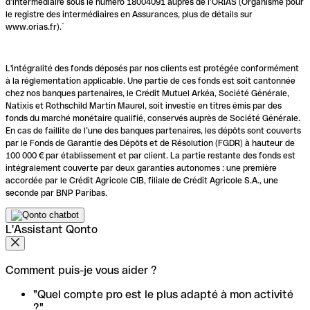
d’intermédiaire sous le numéro 18004091 auprès de l’ORIAS (Organisme pour
le registre des intermédiaires en Assurances, plus de détails sur
www.orias.fr).`
L'intégralité des fonds déposés par nos clients est protégée conformément
à la réglementation applicable. Une partie de ces fonds est soit cantonnée
chez nos banques partenaires, le Crédit Mutuel Arkéa, Société Générale,
Natixis et Rothschild Martin Maurel, soit investie en titres émis par des
fonds du marché monétaire qualifié, conservés auprès de Société Générale.
En cas de faillite de l’une des banques partenaires, les dépôts sont couverts
par le Fonds de Garantie des Dépôts et de Résolution (FGDR) à hauteur de
100 000 € par établissement et par client. La partie restante des fonds est
intégralement couverte par deux garanties autonomes : une première
accordée par le Crédit Agricole CIB, filiale de Crédit Agricole S.A., une
seconde par BNP Paribas.
L'Assistant Qonto
Comment puis-je vous aider ?
"Quel compte pro est le plus adapté à mon activité
?"