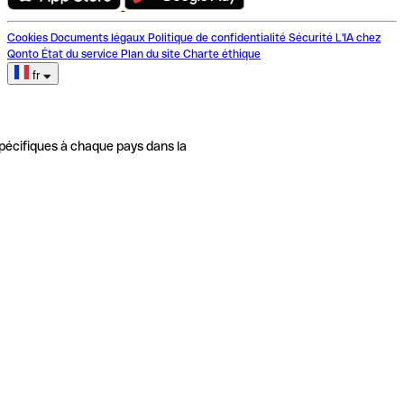
Cookies
Documents légaux
Politique de confidentialité
Sécurité
L'IA chez
Qonto
État du service
Plan du site
Charte éthique
fr
pécifiques à chaque pays dans la