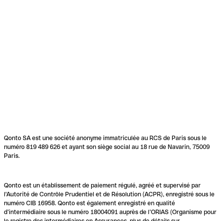
Qonto SA est une société anonyme immatriculée au RCS de Paris sous le
numéro 819 489 626 et ayant son siège social au 18 rue de Navarin, 75009
Paris.
Qonto est un établissement de paiement régulé, agréé et supervisé par
l'Autorité de Contrôle Prudentiel et de Résolution (ACPR), enregistré sous le
numéro CIB 16958. Qonto est également enregistré en qualité
d’intermédiaire sous le numéro 18004091 auprès de l’ORIAS (Organisme pour
le registre des intermédiaires en Assurances, plus de détails sur