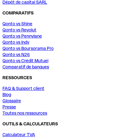
Dépôt de capital SARL
COMPARATIFS
Qonto vs Shine
Qonto vs Revolut
Qonto vs Pennylane
Qonto vs Indy
Qonto vs Boursorama Pro
Qonto vs N26
Qonto vs Crédit Mutuel
Comparatif de banques
RESSOURCES
FAQ & Support client
Blog
Glossaire
Presse
Toutes nos ressources
OUTILS & CALCULATEURS
Calculateur TVA