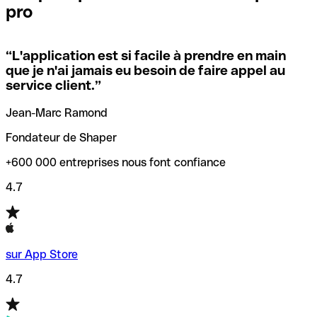
pro
locales.
Pour éviter ces erreurs, Qonto a créé un outil de
vérification/recherche de codes SWIFT. Ainsi, vous pouvez
“
L'application est si facile à prendre en main
Si vous n'êtes pas sûr du code SWIFT que vous devriez
trouver et vérifier vos codes SWIFT avant de réaliser vos
que je n'ai jamais eu besoin de faire appel au
utiliser, nous avons développé un outil de recherche de
transferts d’argent.
service client.
”
codes SWIFT par nom de banque.
Jean-Marc Ramond
Fondateur de Shaper
+600 000 entreprises nous font confiance
4.7
sur App Store
4.7