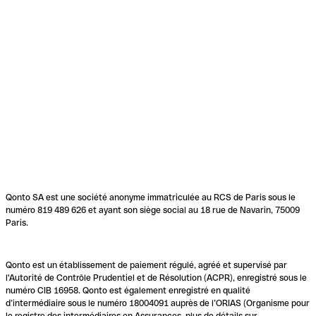
Qonto SA est une société anonyme immatriculée au RCS de Paris sous le
numéro 819 489 626 et ayant son siège social au 18 rue de Navarin, 75009
Paris.
Qonto est un établissement de paiement régulé, agréé et supervisé par
l'Autorité de Contrôle Prudentiel et de Résolution (ACPR), enregistré sous le
numéro CIB 16958. Qonto est également enregistré en qualité
d’intermédiaire sous le numéro 18004091 auprès de l’ORIAS (Organisme pour
le registre des intermédiaires en Assurances, plus de détails sur