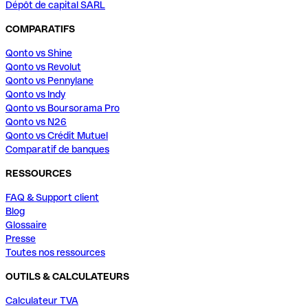
Dépôt de capital SARL
COMPARATIFS
Qonto vs Shine
Qonto vs Revolut
Qonto vs Pennylane
Qonto vs Indy
Qonto vs Boursorama Pro
Qonto vs N26
Qonto vs Crédit Mutuel
Comparatif de banques
RESSOURCES
FAQ & Support client
Blog
Glossaire
Presse
Toutes nos ressources
OUTILS & CALCULATEURS
Calculateur TVA