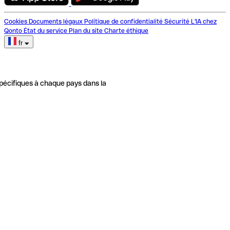
Cookies
Documents légaux
Politique de confidentialité
Sécurité
L'IA chez
Qonto
État du service
Plan du site
Charte éthique
fr
pécifiques à chaque pays dans la