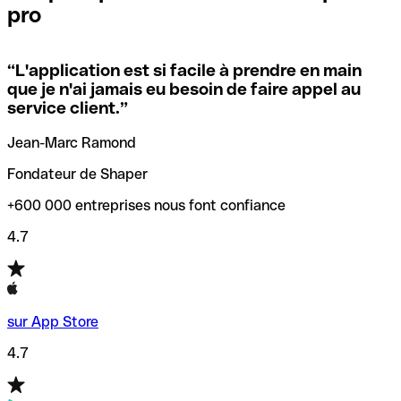
pro
locales.
Pour éviter ces erreurs, Qonto a créé un outil de
vérification/recherche de codes SWIFT. Ainsi, vous pouvez
“
L'application est si facile à prendre en main
Si vous n'êtes pas sûr du code SWIFT que vous devriez
trouver et vérifier vos codes SWIFT avant de réaliser vos
que je n'ai jamais eu besoin de faire appel au
utiliser, nous avons développé un outil de recherche de
transferts d’argent.
service client.
”
codes SWIFT par nom de banque.
Jean-Marc Ramond
Fondateur de Shaper
+600 000 entreprises nous font confiance
4.7
sur App Store
4.7