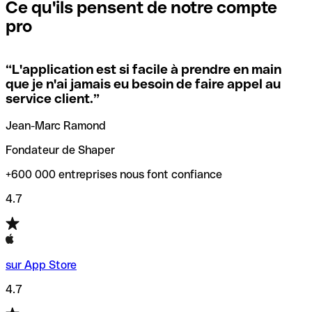
que vous avez le code SWIFT du siège social. Sinon, cela
l’annulation de la transaction.
Ce qu'ils pensent de notre compte
signifie que vous avez le code de l'une des succursales
pro
locales.
Pour éviter ces erreurs, Qonto a créé un outil de
vérification/recherche de codes SWIFT. Ainsi, vous pouvez
“
L'application est si facile à prendre en main
Si vous n'êtes pas sûr du code SWIFT que vous devriez
trouver et vérifier vos codes SWIFT avant de réaliser vos
que je n'ai jamais eu besoin de faire appel au
utiliser, nous avons développé un outil de recherche de
transferts d’argent.
service client.
”
codes SWIFT par nom de banque.
Jean-Marc Ramond
Fondateur de Shaper
+600 000 entreprises nous font confiance
4.7
sur App Store
4.7