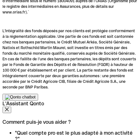
d’intermédiaire sous le numéro 18004091 auprès de l’ORIAS (Organisme pour
le registre des intermédiaires en Assurances, plus de détails sur
www.orias.fr).`
L'intégralité des fonds déposés par nos clients est protégée conformément
à la réglementation applicable. Une partie de ces fonds est soit cantonnée
chez nos banques partenaires, le Crédit Mutuel Arkéa, Société Générale,
Natixis et Rothschild Martin Maurel, soit investie en titres émis par des
fonds du marché monétaire qualifié, conservés auprès de Société Générale.
En cas de faillite de l’une des banques partenaires, les dépôts sont couverts
par le Fonds de Garantie des Dépôts et de Résolution (FGDR) à hauteur de
100 000 € par établissement et par client. La partie restante des fonds est
intégralement couverte par deux garanties autonomes : une première
accordée par le Crédit Agricole CIB, filiale de Crédit Agricole S.A., une
seconde par BNP Paribas.
L'Assistant Qonto
Comment puis-je vous aider ?
"Quel compte pro est le plus adapté à mon activité
?"