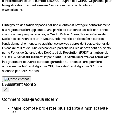
d’intermédiaire sous le numéro 18004091 auprès de l’ORIAS (Organisme pour
le registre des intermédiaires en Assurances, plus de détails sur
www.orias.fr).`
L'intégralité des fonds déposés par nos clients est protégée conformément
à la réglementation applicable. Une partie de ces fonds est soit cantonnée
chez nos banques partenaires, le Crédit Mutuel Arkéa, Société Générale,
Natixis et Rothschild Martin Maurel, soit investie en titres émis par des
fonds du marché monétaire qualifié, conservés auprès de Société Générale.
En cas de faillite de l’une des banques partenaires, les dépôts sont couverts
par le Fonds de Garantie des Dépôts et de Résolution (FGDR) à hauteur de
100 000 € par établissement et par client. La partie restante des fonds est
intégralement couverte par deux garanties autonomes : une première
accordée par le Crédit Agricole CIB, filiale de Crédit Agricole S.A., une
seconde par BNP Paribas.
L'Assistant Qonto
Comment puis-je vous aider ?
"Quel compte pro est le plus adapté à mon activité
?"