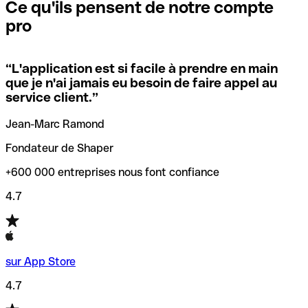
que vous avez le code SWIFT du siège social. Sinon, cela
l’annulation de la transaction.
Ce qu'ils pensent de notre compte
signifie que vous avez le code de l'une des succursales
pro
locales.
Pour éviter ces erreurs, Qonto a créé un outil de
vérification/recherche de codes SWIFT. Ainsi, vous pouvez
“
L'application est si facile à prendre en main
Si vous n'êtes pas sûr du code SWIFT que vous devriez
trouver et vérifier vos codes SWIFT avant de réaliser vos
que je n'ai jamais eu besoin de faire appel au
utiliser, nous avons développé un outil de recherche de
transferts d’argent.
service client.
”
codes SWIFT par nom de banque.
Jean-Marc Ramond
Fondateur de Shaper
+600 000 entreprises nous font confiance
4.7
sur App Store
4.7