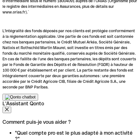
d’intermédiaire sous le numéro 18004091 auprès de l’ORIAS (Organisme pour
le registre des intermédiaires en Assurances, plus de détails sur
www.orias.fr).`
L'intégralité des fonds déposés par nos clients est protégée conformément
à la réglementation applicable. Une partie de ces fonds est soit cantonnée
chez nos banques partenaires, le Crédit Mutuel Arkéa, Société Générale,
Natixis et Rothschild Martin Maurel, soit investie en titres émis par des
fonds du marché monétaire qualifié, conservés auprès de Société Générale.
En cas de faillite de l’une des banques partenaires, les dépôts sont couverts
par le Fonds de Garantie des Dépôts et de Résolution (FGDR) à hauteur de
100 000 € par établissement et par client. La partie restante des fonds est
intégralement couverte par deux garanties autonomes : une première
accordée par le Crédit Agricole CIB, filiale de Crédit Agricole S.A., une
seconde par BNP Paribas.
L'Assistant Qonto
Comment puis-je vous aider ?
"Quel compte pro est le plus adapté à mon activité
?"