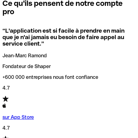
que vous avez le code SWIFT du siège social. Sinon, cela
l’annulation de la transaction.
Ce qu'ils pensent de notre compte
signifie que vous avez le code de l'une des succursales
pro
locales.
Pour éviter ces erreurs, Qonto a créé un outil de
vérification/recherche de codes SWIFT. Ainsi, vous pouvez
“
L'application est si facile à prendre en main
Si vous n'êtes pas sûr du code SWIFT que vous devriez
trouver et vérifier vos codes SWIFT avant de réaliser vos
que je n'ai jamais eu besoin de faire appel au
utiliser, nous avons développé un outil de recherche de
transferts d’argent.
service client.
”
codes SWIFT par nom de banque.
Jean-Marc Ramond
Fondateur de Shaper
+600 000 entreprises nous font confiance
4.7
sur App Store
4.7