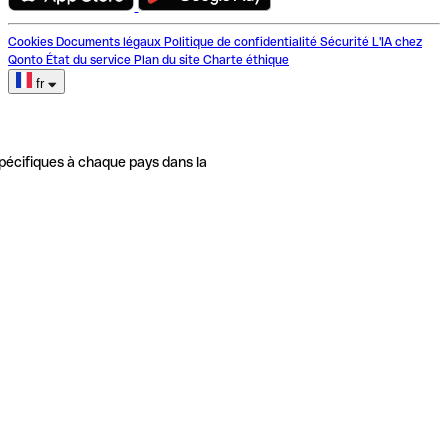
Cookies
Documents légaux
Politique de confidentialité
Sécurité
L'IA chez
Qonto
État du service
Plan du site
Charte éthique
fr
pécifiques à chaque pays dans la