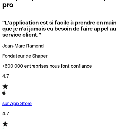
pro
locales.
Pour éviter ces erreurs, Qonto a créé un outil de
vérification/recherche de codes SWIFT. Ainsi, vous pouvez
“
L'application est si facile à prendre en main
Si vous n'êtes pas sûr du code SWIFT que vous devriez
trouver et vérifier vos codes SWIFT avant de réaliser vos
que je n'ai jamais eu besoin de faire appel au
utiliser, nous avons développé un outil de recherche de
transferts d’argent.
service client.
”
codes SWIFT par nom de banque.
Jean-Marc Ramond
Fondateur de Shaper
+600 000 entreprises nous font confiance
4.7
sur App Store
4.7