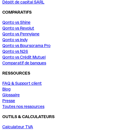
Dépôt de capital SARL
COMPARATIFS
Qonto vs Shine
Qonto vs Revolut
Qonto vs Pennylane
Qonto vs Indy
Qonto vs Boursorama Pro
Qonto vs N26
Qonto vs Crédit Mutuel
Comparatif de banques
RESSOURCES
FAQ & Support client
Blog
Glossaire
Presse
Toutes nos ressources
OUTILS & CALCULATEURS
Calculateur TVA