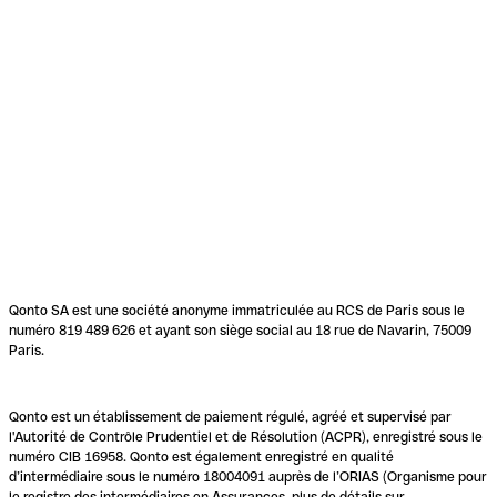
Qonto SA est une société anonyme immatriculée au RCS de Paris sous le
numéro 819 489 626 et ayant son siège social au 18 rue de Navarin, 75009
Paris.
Qonto est un établissement de paiement régulé, agréé et supervisé par
l'Autorité de Contrôle Prudentiel et de Résolution (ACPR), enregistré sous le
numéro CIB 16958. Qonto est également enregistré en qualité
d’intermédiaire sous le numéro 18004091 auprès de l’ORIAS (Organisme pour
le registre des intermédiaires en Assurances, plus de détails sur