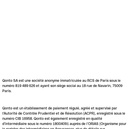
Qonto SA est une société anonyme immatriculée au RCS de Paris sous le
numéro 819 489 626 et ayant son siège social au 18 rue de Navarin, 75009
Paris.
Qonto est un établissement de paiement régulé, agréé et supervisé par
l'Autorité de Contrôle Prudentiel et de Résolution (ACPR), enregistré sous le
numéro CIB 16958. Qonto est également enregistré en qualité
d’intermédiaire sous le numéro 18004091 auprès de l’ORIAS (Organisme pour
le registre des intermédiaires en Assurances, plus de détails sur