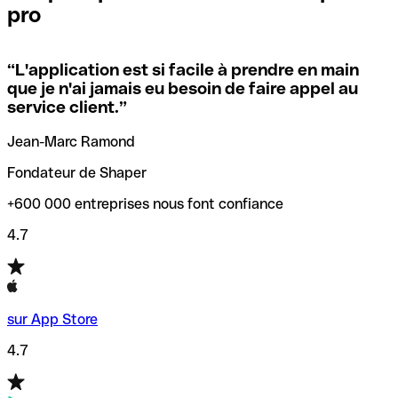
pro
locales.
Pour éviter ces erreurs, Qonto a créé un outil de
vérification/recherche de codes SWIFT. Ainsi, vous pouvez
“
L'application est si facile à prendre en main
Si vous n'êtes pas sûr du code SWIFT que vous devriez
trouver et vérifier vos codes SWIFT avant de réaliser vos
que je n'ai jamais eu besoin de faire appel au
utiliser, nous avons développé un outil de recherche de
transferts d’argent.
service client.
”
codes SWIFT par nom de banque.
Jean-Marc Ramond
Fondateur de Shaper
+600 000 entreprises nous font confiance
4.7
sur App Store
4.7