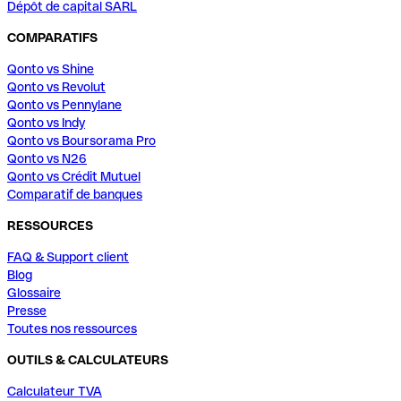
Dépôt de capital SARL
COMPARATIFS
Qonto vs Shine
Qonto vs Revolut
Qonto vs Pennylane
Qonto vs Indy
Qonto vs Boursorama Pro
Qonto vs N26
Qonto vs Crédit Mutuel
Comparatif de banques
RESSOURCES
FAQ & Support client
Blog
Glossaire
Presse
Toutes nos ressources
OUTILS & CALCULATEURS
Calculateur TVA