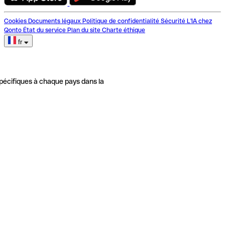
Cookies
Documents légaux
Politique de confidentialité
Sécurité
L'IA chez
Qonto
État du service
Plan du site
Charte éthique
fr
pécifiques à chaque pays dans la