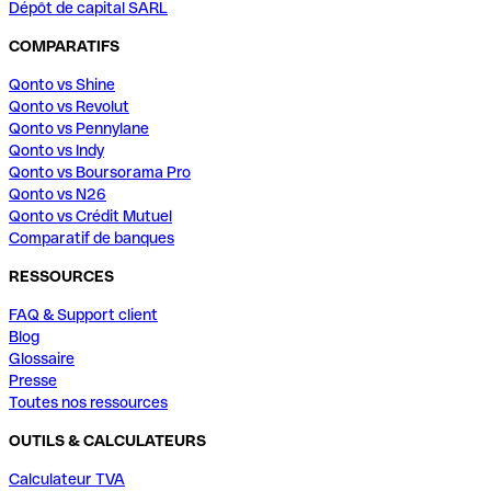
Dépôt de capital SARL
COMPARATIFS
Qonto vs Shine
Qonto vs Revolut
Qonto vs Pennylane
Qonto vs Indy
Qonto vs Boursorama Pro
Qonto vs N26
Qonto vs Crédit Mutuel
Comparatif de banques
RESSOURCES
FAQ & Support client
Blog
Glossaire
Presse
Toutes nos ressources
OUTILS & CALCULATEURS
Calculateur TVA