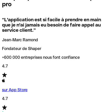
pro
locales.
Pour éviter ces erreurs, Qonto a créé un outil de
vérification/recherche de codes SWIFT. Ainsi, vous pouvez
“
L'application est si facile à prendre en main
Si vous n'êtes pas sûr du code SWIFT que vous devriez
trouver et vérifier vos codes SWIFT avant de réaliser vos
que je n'ai jamais eu besoin de faire appel au
utiliser, nous avons développé un outil de recherche de
transferts d’argent.
service client.
”
codes SWIFT par nom de banque.
Jean-Marc Ramond
Fondateur de Shaper
+600 000 entreprises nous font confiance
4.7
sur App Store
4.7