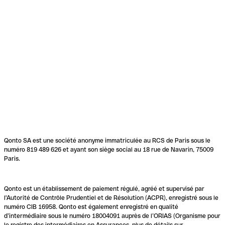
Qonto SA est une société anonyme immatriculée au RCS de Paris sous le
numéro 819 489 626 et ayant son siège social au 18 rue de Navarin, 75009
Paris.
Qonto est un établissement de paiement régulé, agréé et supervisé par
l'Autorité de Contrôle Prudentiel et de Résolution (ACPR), enregistré sous le
numéro CIB 16958. Qonto est également enregistré en qualité
d’intermédiaire sous le numéro 18004091 auprès de l’ORIAS (Organisme pour
le registre des intermédiaires en Assurances, plus de détails sur