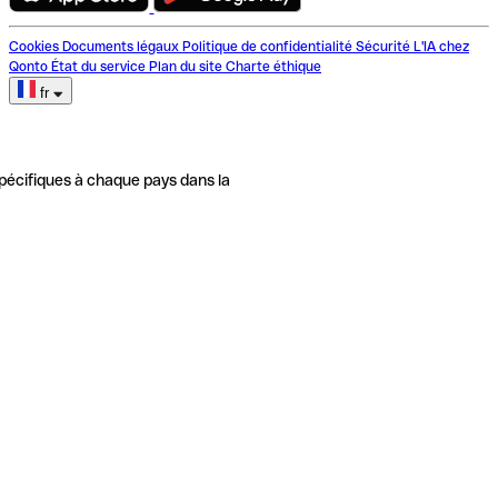
Cookies
Documents légaux
Politique de confidentialité
Sécurité
L'IA chez
Qonto
État du service
Plan du site
Charte éthique
fr
pécifiques à chaque pays dans la