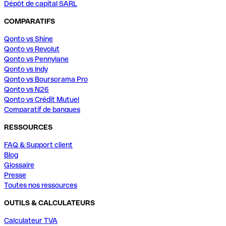
Dépôt de capital SARL
COMPARATIFS
Qonto vs Shine
Qonto vs Revolut
Qonto vs Pennylane
Qonto vs Indy
Qonto vs Boursorama Pro
Qonto vs N26
Qonto vs Crédit Mutuel
Comparatif de banques
RESSOURCES
FAQ & Support client
Blog
Glossaire
Presse
Toutes nos ressources
OUTILS & CALCULATEURS
Calculateur TVA