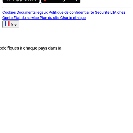
Cookies
Documents légaux
Politique de confidentialité
Sécurité
L'IA chez
Qonto
État du service
Plan du site
Charte éthique
fr
pécifiques à chaque pays dans la