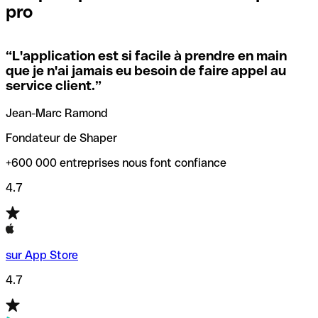
pro
locales.
Pour éviter ces erreurs, Qonto a créé un outil de
vérification/recherche de codes SWIFT. Ainsi, vous pouvez
“
L'application est si facile à prendre en main
Si vous n'êtes pas sûr du code SWIFT que vous devriez
trouver et vérifier vos codes SWIFT avant de réaliser vos
que je n'ai jamais eu besoin de faire appel au
utiliser, nous avons développé un outil de recherche de
transferts d’argent.
service client.
”
codes SWIFT par nom de banque.
Jean-Marc Ramond
Fondateur de Shaper
+600 000 entreprises nous font confiance
4.7
sur App Store
4.7