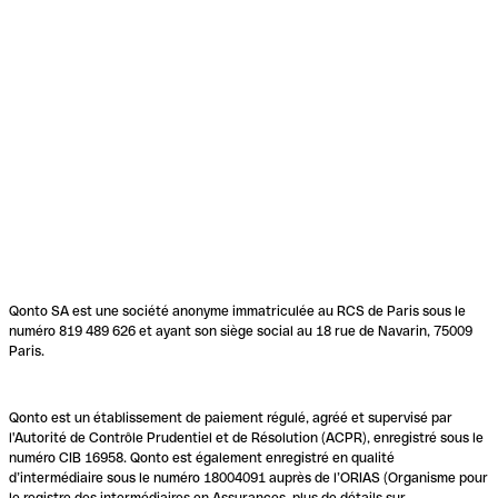
Qonto SA est une société anonyme immatriculée au RCS de Paris sous le
numéro 819 489 626 et ayant son siège social au 18 rue de Navarin, 75009
Paris.
Qonto est un établissement de paiement régulé, agréé et supervisé par
l'Autorité de Contrôle Prudentiel et de Résolution (ACPR), enregistré sous le
numéro CIB 16958. Qonto est également enregistré en qualité
d’intermédiaire sous le numéro 18004091 auprès de l’ORIAS (Organisme pour
le registre des intermédiaires en Assurances, plus de détails sur