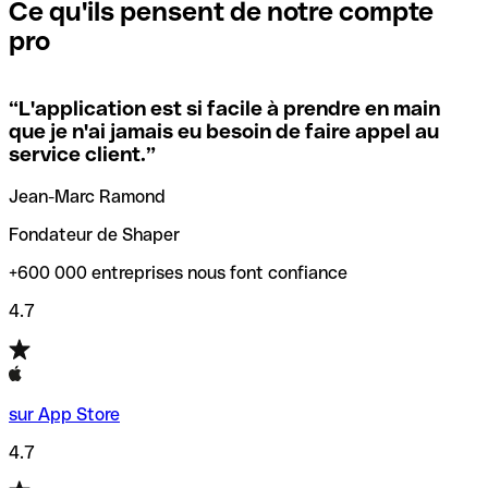
que vous avez le code SWIFT du siège social. Sinon, cela
l’annulation de la transaction.
Ce qu'ils pensent de notre compte
signifie que vous avez le code de l'une des succursales
pro
locales.
Pour éviter ces erreurs, Qonto a créé un outil de
vérification/recherche de codes SWIFT. Ainsi, vous pouvez
“
L'application est si facile à prendre en main
Si vous n'êtes pas sûr du code SWIFT que vous devriez
trouver et vérifier vos codes SWIFT avant de réaliser vos
que je n'ai jamais eu besoin de faire appel au
utiliser, nous avons développé un outil de recherche de
transferts d’argent.
service client.
”
codes SWIFT par nom de banque.
Jean-Marc Ramond
Fondateur de Shaper
+600 000 entreprises nous font confiance
4.7
sur App Store
4.7