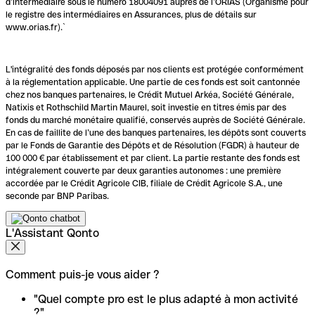
d’intermédiaire sous le numéro 18004091 auprès de l’ORIAS (Organisme pour
le registre des intermédiaires en Assurances, plus de détails sur
www.orias.fr).`
L'intégralité des fonds déposés par nos clients est protégée conformément
à la réglementation applicable. Une partie de ces fonds est soit cantonnée
chez nos banques partenaires, le Crédit Mutuel Arkéa, Société Générale,
Natixis et Rothschild Martin Maurel, soit investie en titres émis par des
fonds du marché monétaire qualifié, conservés auprès de Société Générale.
En cas de faillite de l’une des banques partenaires, les dépôts sont couverts
par le Fonds de Garantie des Dépôts et de Résolution (FGDR) à hauteur de
100 000 € par établissement et par client. La partie restante des fonds est
intégralement couverte par deux garanties autonomes : une première
accordée par le Crédit Agricole CIB, filiale de Crédit Agricole S.A., une
seconde par BNP Paribas.
L'Assistant Qonto
Comment puis-je vous aider ?
"Quel compte pro est le plus adapté à mon activité
?"