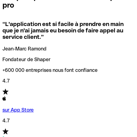
pro
locales.
Pour éviter ces erreurs, Qonto a créé un outil de
vérification/recherche de codes SWIFT. Ainsi, vous pouvez
“
L'application est si facile à prendre en main
Si vous n'êtes pas sûr du code SWIFT que vous devriez
trouver et vérifier vos codes SWIFT avant de réaliser vos
que je n'ai jamais eu besoin de faire appel au
utiliser, nous avons développé un outil de recherche de
transferts d’argent.
service client.
”
codes SWIFT par nom de banque.
Jean-Marc Ramond
Fondateur de Shaper
+600 000 entreprises nous font confiance
4.7
sur App Store
4.7