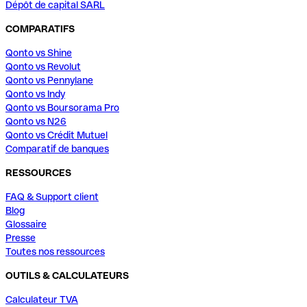
Dépôt de capital SARL
COMPARATIFS
Qonto vs Shine
Qonto vs Revolut
Qonto vs Pennylane
Qonto vs Indy
Qonto vs Boursorama Pro
Qonto vs N26
Qonto vs Crédit Mutuel
Comparatif de banques
RESSOURCES
FAQ & Support client
Blog
Glossaire
Presse
Toutes nos ressources
OUTILS & CALCULATEURS
Calculateur TVA