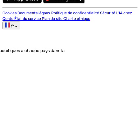
Cookies
Documents légaux
Politique de confidentialité
Sécurité
L'IA chez
Qonto
État du service
Plan du site
Charte éthique
fr
pécifiques à chaque pays dans la