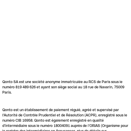
Qonto SA est une société anonyme immatriculée au RCS de Paris sous le
numéro 819 489 626 et ayant son siège social au 18 rue de Navarin, 75009
Paris.
Qonto est un établissement de paiement régulé, agréé et supervisé par
l'Autorité de Contrôle Prudentiel et de Résolution (ACPR), enregistré sous le
numéro CIB 16958. Qonto est également enregistré en qualité
d’intermédiaire sous le numéro 18004091 auprès de l’ORIAS (Organisme pour
le registre des intermédiaires en Assurances, plus de détails sur