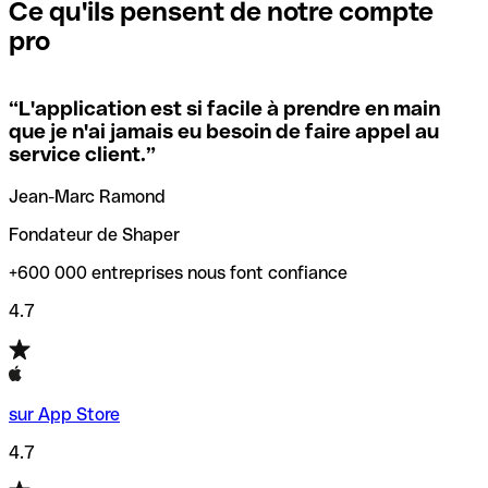
que vous avez le code SWIFT du siège social. Sinon, cela
l’annulation de la transaction.
Ce qu'ils pensent de notre compte
signifie que vous avez le code de l'une des succursales
pro
locales.
Pour éviter ces erreurs, Qonto a créé un outil de
vérification/recherche de codes SWIFT. Ainsi, vous pouvez
“
L'application est si facile à prendre en main
Si vous n'êtes pas sûr du code SWIFT que vous devriez
trouver et vérifier vos codes SWIFT avant de réaliser vos
que je n'ai jamais eu besoin de faire appel au
utiliser, nous avons développé un outil de recherche de
transferts d’argent.
service client.
”
codes SWIFT par nom de banque.
Jean-Marc Ramond
Fondateur de Shaper
+600 000 entreprises nous font confiance
4.7
sur App Store
4.7