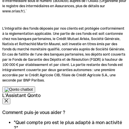
d’intermédiaire sous le numéro 18004091 auprès de l’ORIAS (Organisme pour
le registre des intermédiaires en Assurances, plus de détails sur
www.orias.fr).`
L'intégralité des fonds déposés par nos clients est protégée conformément
à la réglementation applicable. Une partie de ces fonds est soit cantonnée
chez nos banques partenaires, le Crédit Mutuel Arkéa, Société Générale,
Natixis et Rothschild Martin Maurel, soit investie en titres émis par des
fonds du marché monétaire qualifié, conservés auprès de Société Générale.
En cas de faillite de l’une des banques partenaires, les dépôts sont couverts
par le Fonds de Garantie des Dépôts et de Résolution (FGDR) à hauteur de
100 000 € par établissement et par client. La partie restante des fonds est
intégralement couverte par deux garanties autonomes : une première
accordée par le Crédit Agricole CIB, filiale de Crédit Agricole S.A., une
seconde par BNP Paribas.
L'Assistant Qonto
Comment puis-je vous aider ?
"Quel compte pro est le plus adapté à mon activité
?"