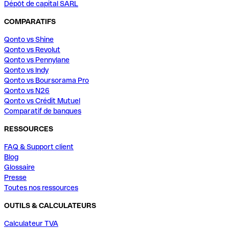
Dépôt de capital SARL
COMPARATIFS
Qonto vs Shine
Qonto vs Revolut
Qonto vs Pennylane
Qonto vs Indy
Qonto vs Boursorama Pro
Qonto vs N26
Qonto vs Crédit Mutuel
Comparatif de banques
RESSOURCES
FAQ & Support client
Blog
Glossaire
Presse
Toutes nos ressources
OUTILS & CALCULATEURS
Calculateur TVA