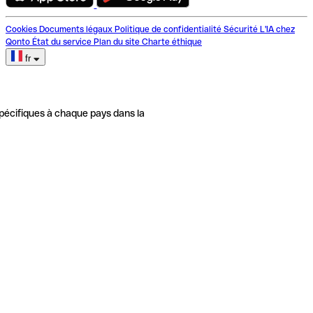
Cookies
Documents légaux
Politique de confidentialité
Sécurité
L'IA chez
Qonto
État du service
Plan du site
Charte éthique
fr
pécifiques à chaque pays dans la