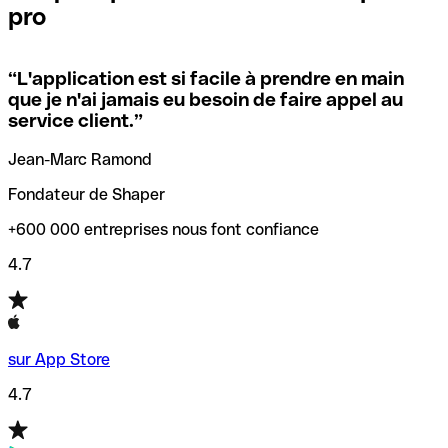
pro
locales.
Pour éviter ces erreurs, Qonto a créé un outil de
vérification/recherche de codes SWIFT. Ainsi, vous pouvez
“
L'application est si facile à prendre en main
Si vous n'êtes pas sûr du code SWIFT que vous devriez
trouver et vérifier vos codes SWIFT avant de réaliser vos
que je n'ai jamais eu besoin de faire appel au
utiliser, nous avons développé un outil de recherche de
transferts d’argent.
service client.
”
codes SWIFT par nom de banque.
Jean-Marc Ramond
Fondateur de Shaper
+600 000 entreprises nous font confiance
4.7
sur App Store
4.7