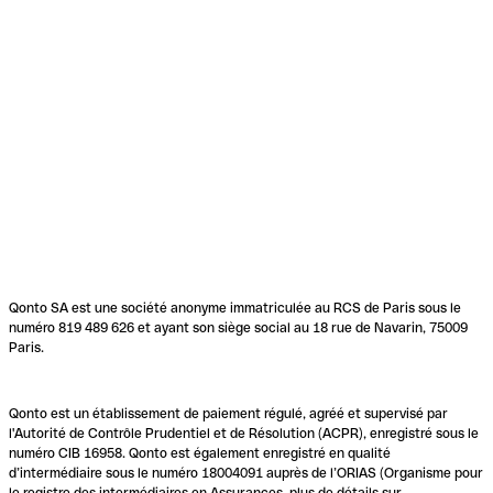
Qonto SA est une société anonyme immatriculée au RCS de Paris sous le
numéro 819 489 626 et ayant son siège social au 18 rue de Navarin, 75009
Paris.
Qonto est un établissement de paiement régulé, agréé et supervisé par
l'Autorité de Contrôle Prudentiel et de Résolution (ACPR), enregistré sous le
numéro CIB 16958. Qonto est également enregistré en qualité
d’intermédiaire sous le numéro 18004091 auprès de l’ORIAS (Organisme pour
le registre des intermédiaires en Assurances, plus de détails sur