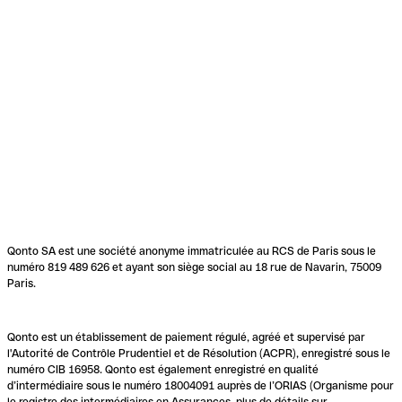
Qonto SA est une société anonyme immatriculée au RCS de Paris sous le
numéro 819 489 626 et ayant son siège social au 18 rue de Navarin, 75009
Paris.
Qonto est un établissement de paiement régulé, agréé et supervisé par
l'Autorité de Contrôle Prudentiel et de Résolution (ACPR), enregistré sous le
numéro CIB 16958. Qonto est également enregistré en qualité
d’intermédiaire sous le numéro 18004091 auprès de l’ORIAS (Organisme pour
le registre des intermédiaires en Assurances, plus de détails sur