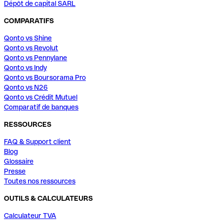
Dépôt de capital SARL
COMPARATIFS
Qonto vs Shine
Qonto vs Revolut
Qonto vs Pennylane
Qonto vs Indy
Qonto vs Boursorama Pro
Qonto vs N26
Qonto vs Crédit Mutuel
Comparatif de banques
RESSOURCES
FAQ & Support client
Blog
Glossaire
Presse
Toutes nos ressources
OUTILS & CALCULATEURS
Calculateur TVA