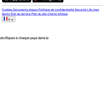
Cookies
Documents légaux
Politique de confidentialité
Sécurité
L'IA chez
Qonto
État du service
Plan du site
Charte éthique
fr
pécifiques à chaque pays dans la