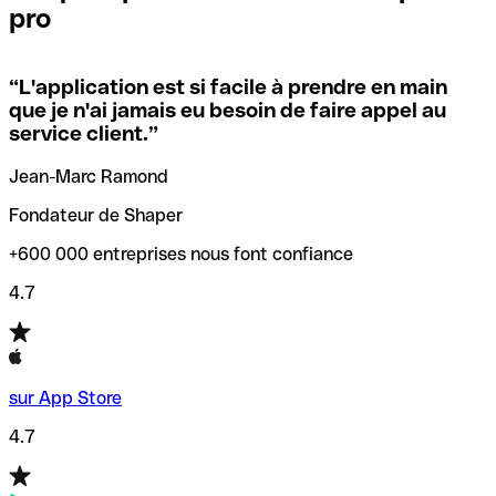
pro
locales.
Pour éviter ces erreurs, Qonto a créé un outil de
vérification/recherche de codes SWIFT. Ainsi, vous pouvez
“
L'application est si facile à prendre en main
Si vous n'êtes pas sûr du code SWIFT que vous devriez
trouver et vérifier vos codes SWIFT avant de réaliser vos
que je n'ai jamais eu besoin de faire appel au
utiliser, nous avons développé un outil de recherche de
transferts d’argent.
service client.
”
codes SWIFT par nom de banque.
Jean-Marc Ramond
Fondateur de Shaper
+600 000 entreprises nous font confiance
4.7
sur App Store
4.7