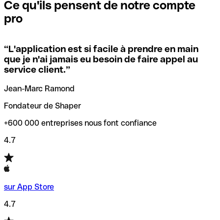
que vous avez le code SWIFT du siège social. Sinon, cela
l’annulation de la transaction.
Ce qu'ils pensent de notre compte
signifie que vous avez le code de l'une des succursales
pro
locales.
Pour éviter ces erreurs, Qonto a créé un outil de
vérification/recherche de codes SWIFT. Ainsi, vous pouvez
“
L'application est si facile à prendre en main
Si vous n'êtes pas sûr du code SWIFT que vous devriez
trouver et vérifier vos codes SWIFT avant de réaliser vos
que je n'ai jamais eu besoin de faire appel au
utiliser, nous avons développé un outil de recherche de
transferts d’argent.
service client.
”
codes SWIFT par nom de banque.
Jean-Marc Ramond
Fondateur de Shaper
+600 000 entreprises nous font confiance
4.7
sur App Store
4.7