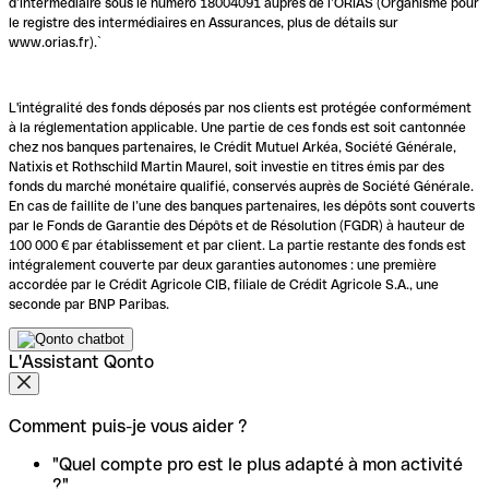
d’intermédiaire sous le numéro 18004091 auprès de l’ORIAS (Organisme pour
le registre des intermédiaires en Assurances, plus de détails sur
www.orias.fr).`
L'intégralité des fonds déposés par nos clients est protégée conformément
à la réglementation applicable. Une partie de ces fonds est soit cantonnée
chez nos banques partenaires, le Crédit Mutuel Arkéa, Société Générale,
Natixis et Rothschild Martin Maurel, soit investie en titres émis par des
fonds du marché monétaire qualifié, conservés auprès de Société Générale.
En cas de faillite de l’une des banques partenaires, les dépôts sont couverts
par le Fonds de Garantie des Dépôts et de Résolution (FGDR) à hauteur de
100 000 € par établissement et par client. La partie restante des fonds est
intégralement couverte par deux garanties autonomes : une première
accordée par le Crédit Agricole CIB, filiale de Crédit Agricole S.A., une
seconde par BNP Paribas.
L'Assistant Qonto
Comment puis-je vous aider ?
"Quel compte pro est le plus adapté à mon activité
?"