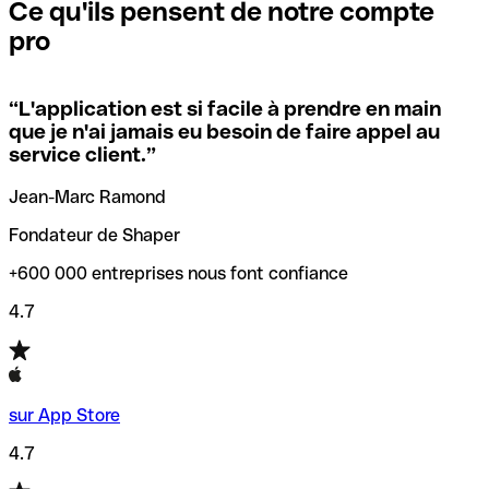
que vous avez le code SWIFT du siège social. Sinon, cela
l’annulation de la transaction.
Ce qu'ils pensent de notre compte
signifie que vous avez le code de l'une des succursales
pro
locales.
Pour éviter ces erreurs, Qonto a créé un outil de
vérification/recherche de codes SWIFT. Ainsi, vous pouvez
“
L'application est si facile à prendre en main
Si vous n'êtes pas sûr du code SWIFT que vous devriez
trouver et vérifier vos codes SWIFT avant de réaliser vos
que je n'ai jamais eu besoin de faire appel au
utiliser, nous avons développé un outil de recherche de
transferts d’argent.
service client.
”
codes SWIFT par nom de banque.
Jean-Marc Ramond
Fondateur de Shaper
+600 000 entreprises nous font confiance
4.7
sur App Store
4.7