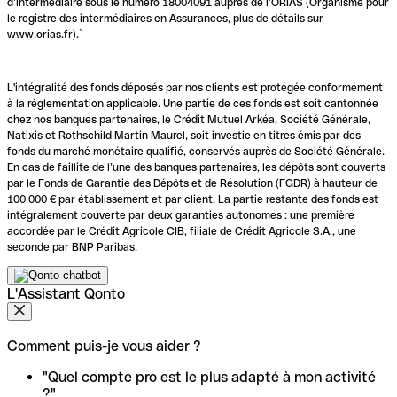
d’intermédiaire sous le numéro 18004091 auprès de l’ORIAS (Organisme pour
le registre des intermédiaires en Assurances, plus de détails sur
www.orias.fr).`
L'intégralité des fonds déposés par nos clients est protégée conformément
à la réglementation applicable. Une partie de ces fonds est soit cantonnée
chez nos banques partenaires, le Crédit Mutuel Arkéa, Société Générale,
Natixis et Rothschild Martin Maurel, soit investie en titres émis par des
fonds du marché monétaire qualifié, conservés auprès de Société Générale.
En cas de faillite de l’une des banques partenaires, les dépôts sont couverts
par le Fonds de Garantie des Dépôts et de Résolution (FGDR) à hauteur de
100 000 € par établissement et par client. La partie restante des fonds est
intégralement couverte par deux garanties autonomes : une première
accordée par le Crédit Agricole CIB, filiale de Crédit Agricole S.A., une
seconde par BNP Paribas.
L'Assistant Qonto
Comment puis-je vous aider ?
"Quel compte pro est le plus adapté à mon activité
?"