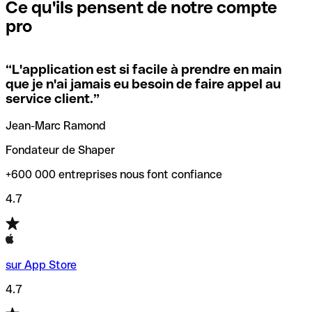
que vous avez le code SWIFT du siège social. Sinon, cela
l’annulation de la transaction.
Ce qu'ils pensent de notre compte
signifie que vous avez le code de l'une des succursales
pro
locales.
Pour éviter ces erreurs, Qonto a créé un outil de
vérification/recherche de codes SWIFT. Ainsi, vous pouvez
“
L'application est si facile à prendre en main
Si vous n'êtes pas sûr du code SWIFT que vous devriez
trouver et vérifier vos codes SWIFT avant de réaliser vos
que je n'ai jamais eu besoin de faire appel au
utiliser, nous avons développé un outil de recherche de
transferts d’argent.
service client.
”
codes SWIFT par nom de banque.
Jean-Marc Ramond
Fondateur de Shaper
+600 000 entreprises nous font confiance
4.7
sur App Store
4.7