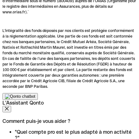
d’intermédiaire sous le numéro 18004091 auprès de l’ORIAS (Organisme pour
le registre des intermédiaires en Assurances, plus de détails sur
www.orias.fr).`
L'intégralité des fonds déposés par nos clients est protégée conformément
à la réglementation applicable. Une partie de ces fonds est soit cantonnée
chez nos banques partenaires, le Crédit Mutuel Arkéa, Société Générale,
Natixis et Rothschild Martin Maurel, soit investie en titres émis par des
fonds du marché monétaire qualifié, conservés auprès de Société Générale.
En cas de faillite de l’une des banques partenaires, les dépôts sont couverts
par le Fonds de Garantie des Dépôts et de Résolution (FGDR) à hauteur de
100 000 € par établissement et par client. La partie restante des fonds est
intégralement couverte par deux garanties autonomes : une première
accordée par le Crédit Agricole CIB, filiale de Crédit Agricole S.A., une
seconde par BNP Paribas.
L'Assistant Qonto
Comment puis-je vous aider ?
"Quel compte pro est le plus adapté à mon activité
?"