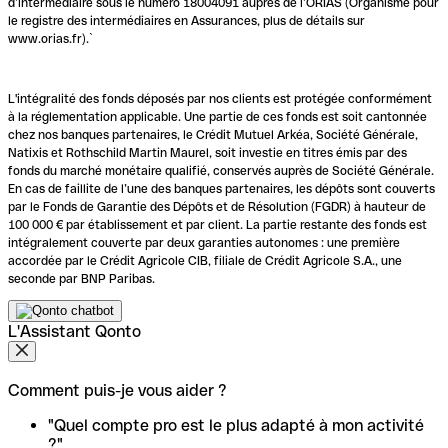
d’intermédiaire sous le numéro 18004091 auprès de l’ORIAS (Organisme pour
le registre des intermédiaires en Assurances, plus de détails sur
www.orias.fr).`
L'intégralité des fonds déposés par nos clients est protégée conformément
à la réglementation applicable. Une partie de ces fonds est soit cantonnée
chez nos banques partenaires, le Crédit Mutuel Arkéa, Société Générale,
Natixis et Rothschild Martin Maurel, soit investie en titres émis par des
fonds du marché monétaire qualifié, conservés auprès de Société Générale.
En cas de faillite de l’une des banques partenaires, les dépôts sont couverts
par le Fonds de Garantie des Dépôts et de Résolution (FGDR) à hauteur de
100 000 € par établissement et par client. La partie restante des fonds est
intégralement couverte par deux garanties autonomes : une première
accordée par le Crédit Agricole CIB, filiale de Crédit Agricole S.A., une
seconde par BNP Paribas.
L'Assistant Qonto
Comment puis-je vous aider ?
"Quel compte pro est le plus adapté à mon activité
?"