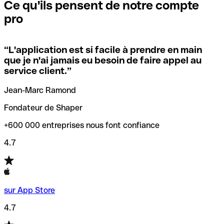
que vous avez le code SWIFT du siège social. Sinon, cela
l’annulation de la transaction.
Ce qu'ils pensent de notre compte
signifie que vous avez le code de l'une des succursales
pro
locales.
Pour éviter ces erreurs, Qonto a créé un outil de
vérification/recherche de codes SWIFT. Ainsi, vous pouvez
“
L'application est si facile à prendre en main
Si vous n'êtes pas sûr du code SWIFT que vous devriez
trouver et vérifier vos codes SWIFT avant de réaliser vos
que je n'ai jamais eu besoin de faire appel au
utiliser, nous avons développé un outil de recherche de
transferts d’argent.
service client.
”
codes SWIFT par nom de banque.
Jean-Marc Ramond
Fondateur de Shaper
+600 000 entreprises nous font confiance
4.7
sur App Store
4.7