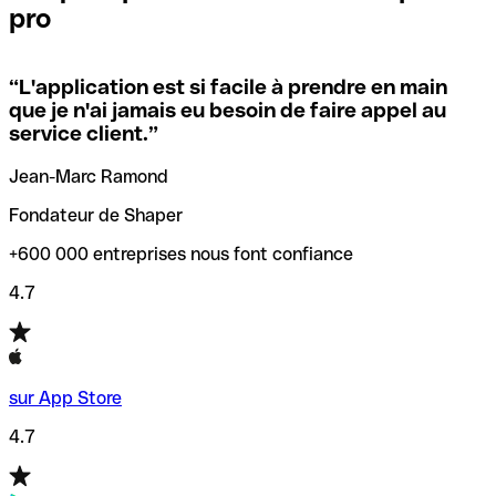
pro
locales.
Pour éviter ces erreurs, Qonto a créé un outil de
vérification/recherche de codes SWIFT. Ainsi, vous pouvez
“
L'application est si facile à prendre en main
Si vous n'êtes pas sûr du code SWIFT que vous devriez
trouver et vérifier vos codes SWIFT avant de réaliser vos
que je n'ai jamais eu besoin de faire appel au
utiliser, nous avons développé un outil de recherche de
transferts d’argent.
service client.
”
codes SWIFT par nom de banque.
Jean-Marc Ramond
Fondateur de Shaper
+600 000 entreprises nous font confiance
4.7
sur App Store
4.7