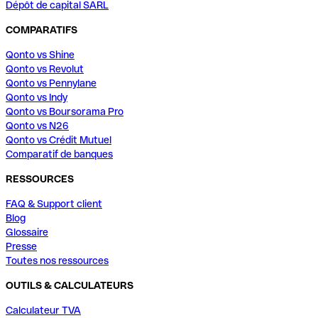
Dépôt de capital SARL
COMPARATIFS
Qonto vs Shine
Qonto vs Revolut
Qonto vs Pennylane
Qonto vs Indy
Qonto vs Boursorama Pro
Qonto vs N26
Qonto vs Crédit Mutuel
Comparatif de banques
RESSOURCES
FAQ & Support client
Blog
Glossaire
Presse
Toutes nos ressources
OUTILS & CALCULATEURS
Calculateur TVA