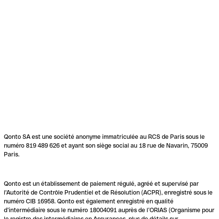
Qonto SA est une société anonyme immatriculée au RCS de Paris sous le
numéro 819 489 626 et ayant son siège social au 18 rue de Navarin, 75009
Paris.
Qonto est un établissement de paiement régulé, agréé et supervisé par
l'Autorité de Contrôle Prudentiel et de Résolution (ACPR), enregistré sous le
numéro CIB 16958. Qonto est également enregistré en qualité
d’intermédiaire sous le numéro 18004091 auprès de l’ORIAS (Organisme pour
le registre des intermédiaires en Assurances, plus de détails sur