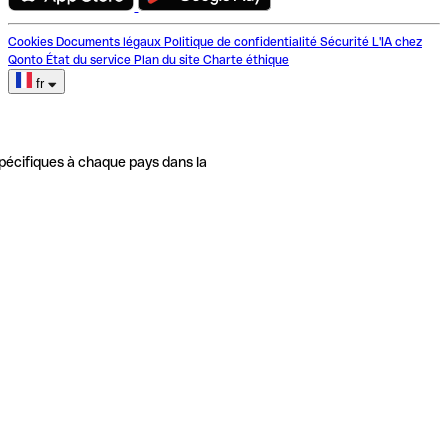
Cookies
Documents légaux
Politique de confidentialité
Sécurité
L'IA chez
Qonto
État du service
Plan du site
Charte éthique
fr
pécifiques à chaque pays dans la