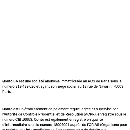
Qonto SA est une société anonyme immatriculée au RCS de Paris sous le
numéro 819 489 626 et ayant son siège social au 18 rue de Navarin, 75009
Paris.
Qonto est un établissement de paiement régulé, agréé et supervisé par
l'Autorité de Contrôle Prudentiel et de Résolution (ACPR), enregistré sous le
numéro CIB 16958. Qonto est également enregistré en qualité
d’intermédiaire sous le numéro 18004091 auprès de l’ORIAS (Organisme pour
le registre des intermédiaires en Assurances, plus de détails sur