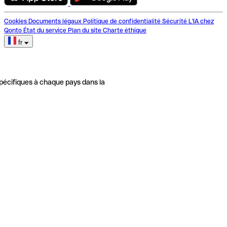
Cookies
Documents légaux
Politique de confidentialité
Sécurité
L'IA chez
Qonto
État du service
Plan du site
Charte éthique
fr
pécifiques à chaque pays dans la