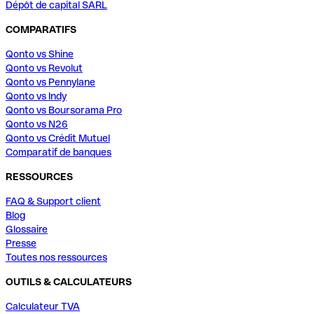
Dépôt de capital SARL
COMPARATIFS
Qonto vs Shine
Qonto vs Revolut
Qonto vs Pennylane
Qonto vs Indy
Qonto vs Boursorama Pro
Qonto vs N26
Qonto vs Crédit Mutuel
Comparatif de banques
RESSOURCES
FAQ & Support client
Blog
Glossaire
Presse
Toutes nos ressources
OUTILS & CALCULATEURS
Calculateur TVA