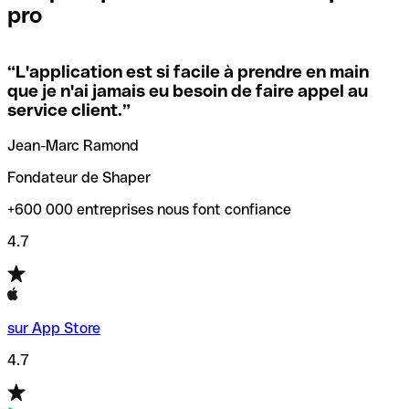
pro
locales.
Pour éviter ces erreurs, Qonto a créé un outil de
vérification/recherche de codes SWIFT. Ainsi, vous pouvez
“
L'application est si facile à prendre en main
Si vous n'êtes pas sûr du code SWIFT que vous devriez
trouver et vérifier vos codes SWIFT avant de réaliser vos
que je n'ai jamais eu besoin de faire appel au
utiliser, nous avons développé un outil de recherche de
transferts d’argent.
service client.
”
codes SWIFT par nom de banque.
Jean-Marc Ramond
Fondateur de Shaper
+600 000 entreprises nous font confiance
4.7
sur App Store
4.7