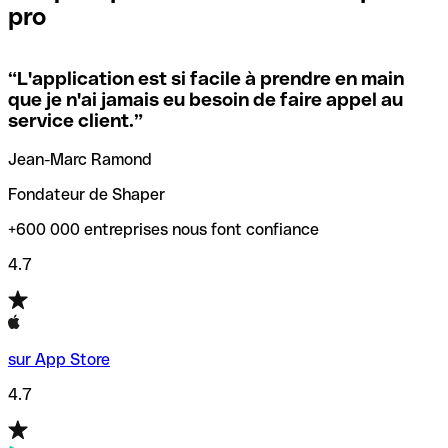
pro
locales.
Pour éviter ces erreurs, Qonto a créé un outil de
vérification/recherche de codes SWIFT. Ainsi, vous pouvez
“
L'application est si facile à prendre en main
Si vous n'êtes pas sûr du code SWIFT que vous devriez
trouver et vérifier vos codes SWIFT avant de réaliser vos
que je n'ai jamais eu besoin de faire appel au
utiliser, nous avons développé un outil de recherche de
transferts d’argent.
service client.
”
codes SWIFT par nom de banque.
Jean-Marc Ramond
Fondateur de Shaper
+600 000 entreprises nous font confiance
4.7
sur App Store
4.7