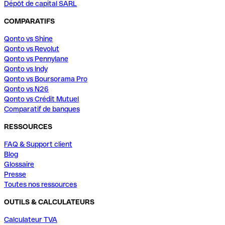
Dépôt de capital SARL
COMPARATIFS
Qonto vs Shine
Qonto vs Revolut
Qonto vs Pennylane
Qonto vs Indy
Qonto vs Boursorama Pro
Qonto vs N26
Qonto vs Crédit Mutuel
Comparatif de banques
RESSOURCES
FAQ & Support client
Blog
Glossaire
Presse
Toutes nos ressources
OUTILS & CALCULATEURS
Calculateur TVA