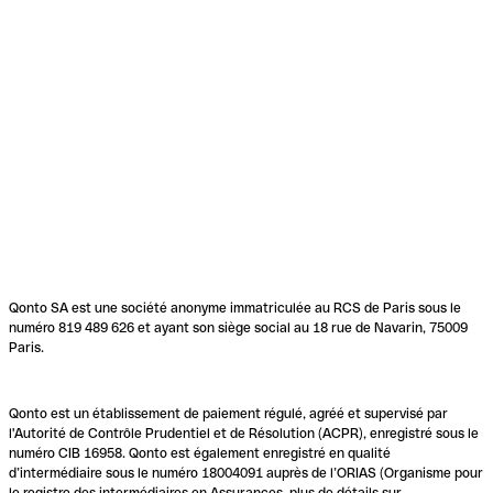
Qonto SA est une société anonyme immatriculée au RCS de Paris sous le
numéro 819 489 626 et ayant son siège social au 18 rue de Navarin, 75009
Paris.
Qonto est un établissement de paiement régulé, agréé et supervisé par
l'Autorité de Contrôle Prudentiel et de Résolution (ACPR), enregistré sous le
numéro CIB 16958. Qonto est également enregistré en qualité
d’intermédiaire sous le numéro 18004091 auprès de l’ORIAS (Organisme pour
le registre des intermédiaires en Assurances, plus de détails sur