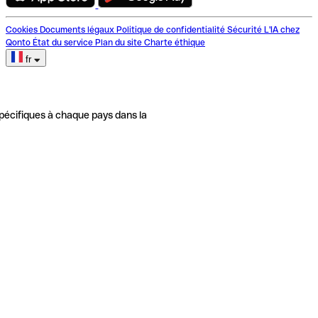
Cookies
Documents légaux
Politique de confidentialité
Sécurité
L'IA chez
Qonto
État du service
Plan du site
Charte éthique
fr
pécifiques à chaque pays dans la