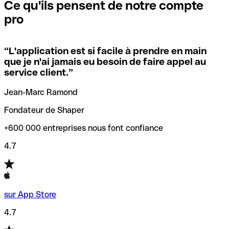
que vous avez le code SWIFT du siège social. Sinon, cela
l’annulation de la transaction.
Ce qu'ils pensent de notre compte
signifie que vous avez le code de l'une des succursales
pro
locales.
Pour éviter ces erreurs, Qonto a créé un outil de
vérification/recherche de codes SWIFT. Ainsi, vous pouvez
“
L'application est si facile à prendre en main
Si vous n'êtes pas sûr du code SWIFT que vous devriez
trouver et vérifier vos codes SWIFT avant de réaliser vos
que je n'ai jamais eu besoin de faire appel au
utiliser, nous avons développé un outil de recherche de
transferts d’argent.
service client.
”
codes SWIFT par nom de banque.
Jean-Marc Ramond
Fondateur de Shaper
+600 000 entreprises nous font confiance
4.7
sur App Store
4.7