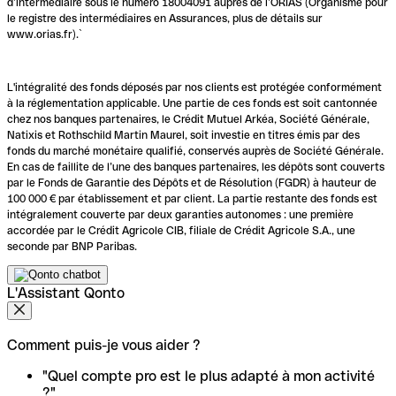
d’intermédiaire sous le numéro 18004091 auprès de l’ORIAS (Organisme pour
le registre des intermédiaires en Assurances, plus de détails sur
www.orias.fr).`
L'intégralité des fonds déposés par nos clients est protégée conformément
à la réglementation applicable. Une partie de ces fonds est soit cantonnée
chez nos banques partenaires, le Crédit Mutuel Arkéa, Société Générale,
Natixis et Rothschild Martin Maurel, soit investie en titres émis par des
fonds du marché monétaire qualifié, conservés auprès de Société Générale.
En cas de faillite de l’une des banques partenaires, les dépôts sont couverts
par le Fonds de Garantie des Dépôts et de Résolution (FGDR) à hauteur de
100 000 € par établissement et par client. La partie restante des fonds est
intégralement couverte par deux garanties autonomes : une première
accordée par le Crédit Agricole CIB, filiale de Crédit Agricole S.A., une
seconde par BNP Paribas.
L'Assistant Qonto
Comment puis-je vous aider ?
"Quel compte pro est le plus adapté à mon activité
?"