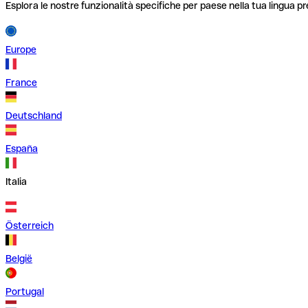
Esplora le nostre funzionalità specifiche per paese nella tua lingua pr
Europe
France
Deutschland
España
Italia
Österreich
België
Portugal