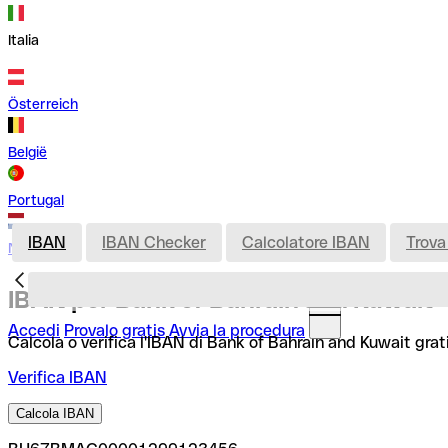
Italia
Österreich
België
Portugal
IBAN
IBAN Checker
Calcolatore IBAN
Trova
Nederland
IBAN per Bank of Bahrain and Kuwait
Accedi
Provalo gratis
Avvia la procedura
Calcola o verifica l'IBAN di Bank of Bahrain and Kuwait grat
Verifica IBAN
Calcola IBAN