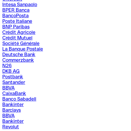
Intesa Sanpaolo
BPER Banca
BancoPosta
Poste Italiane
BNP Paribas
Crédit Agricole
Crédit Mutuel
Société Générale
La Banque Postale
Deutsche Bank
Commerzbank
N26
DKB AG
Postbank
Santander
BBVA
CaixaBank
Banco Sabadell
Bankinter
Barclays
BBVA
Bankinter
Revolut