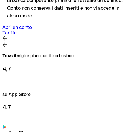
la banca competente prima di effettuare un bonifico.
Consiglio
: verifica ogni IBAN prima di un bonifico con il nostro
Qonto non conserva i dati inseriti e non vi accede in
IBAN Checker gratuito, e in caso di dubbio confermalo con il
alcun modo.
destinatario. Questa attenzione è fondamentale soprattutto
per importi elevati o nuovi rapporti commerciali.
Apri un conto
Tariffe
Trova il miglior piano per il tuo business
4,7
su App Store
4,7