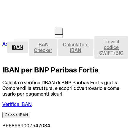
Trova il
IBAN
Accedi
IBAN
Calcolatore
Avvia la procedura
IBAN
codice
Checker
IBAN
SWIFT/BIC
IBAN per BNP Paribas Fortis
Calcola o verifica l'IBAN di BNP Paribas Fortis gratis.
Comprendi la struttura, e scopri dove trovarlo e come
usarlo per pagamenti sicuri.
Verifica IBAN
Calcola IBAN
BE68539007547034