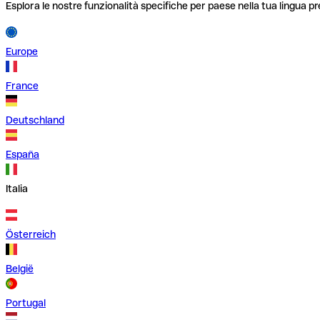
Esplora le nostre funzionalità specifiche per paese nella tua lingua pr
Europe
France
Deutschland
España
Italia
Österreich
België
Portugal