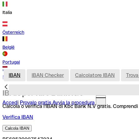
Italia
Österreich
België
Portugal
IBAN
IBAN Checker
Calcolatore IBAN
Trova
Nederland
IBAN per Kbc Bank N.V
Accedi
Provalo gratis
Avvia la procedura
Calcola o verifica l'IBAN di Kbc Bank N.V gratis. Comprendi 
Verifica IBAN
Calcola IBAN