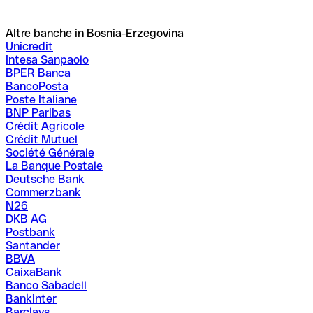
Altre banche in Bosnia-Erzegovina
Unicredit
Intesa Sanpaolo
BPER Banca
BancoPosta
Poste Italiane
BNP Paribas
Crédit Agricole
Crédit Mutuel
Société Générale
La Banque Postale
Deutsche Bank
Commerzbank
N26
DKB AG
Postbank
Santander
BBVA
CaixaBank
Banco Sabadell
Bankinter
Barclays