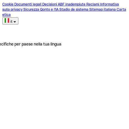
Cookie
Documenti legali
Decisioni ABF inadempiute
Reclami
Informativa
sulla privacy
Sicurezza
Qonto e l'IA
Stadio de sistema
Sitemap italiana
Carta
etica
it
ecifiche per paese nella tua lingua