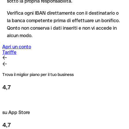
sotto la propria responsabilità.
esclusivamente da Unicredit Bank stessa o tramite un bonifico
tua, e non si applica ai bonifici al di fuori dell'area SEPA.
di prova.
Verifica ogni IBAN direttamente con il destinatario o
la banca competente prima di effettuare un bonifico.
Consiglio
: verifica ogni IBAN prima di un bonifico con il nostro
Qonto non conserva i dati inseriti e non vi accede in
IBAN Checker gratuito, e in caso di dubbio confermalo con il
alcun modo.
destinatario. Questa attenzione è fondamentale soprattutto
per importi elevati o nuovi rapporti commerciali.
Apri un conto
Tariffe
Trova il miglior piano per il tuo business
4,7
su App Store
4,7