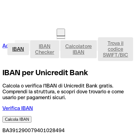
Trova il
IBAN
Accedi
IBAN
Calcolatore
Avvia la procedura
IBAN
codice
Checker
IBAN
SWIFT/BIC
IBAN per Unicredit Bank
Calcola o verifica l'IBAN di Unicredit Bank gratis.
Comprendi la struttura, e scopri dove trovarlo e come
usarlo per pagamenti sicuri.
Verifica IBAN
Calcola IBAN
BA391290079401028494