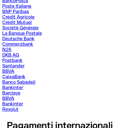
BancoPosta
Poste Italiane
BNP Paribas
Crédit Agricole
Crédit Mutuel
Société Générale
La Banque Postale
Deutsche Bank
Commerzbank
N26
DKB AG
Postbank
Santander
BBVA
CaixaBank
Banco Sabadell
Bankinter
Barclays
BBVA
Bankinter
Revolut
Pagamenti internazionali