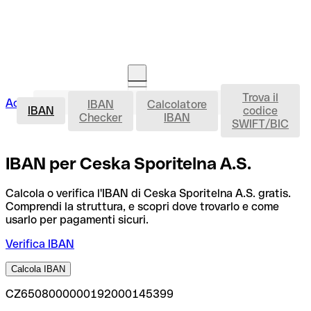
Trova il
IBAN
Accedi
IBAN
Calcolatore
Avvia la procedura
IBAN
codice
Checker
IBAN
SWIFT/BIC
IBAN per Ceska Sporitelna A.S.
Calcola o verifica l'IBAN di Ceska Sporitelna A.S. gratis.
Comprendi la struttura, e scopri dove trovarlo e come
usarlo per pagamenti sicuri.
Verifica IBAN
Calcola IBAN
CZ6508000000192000145399