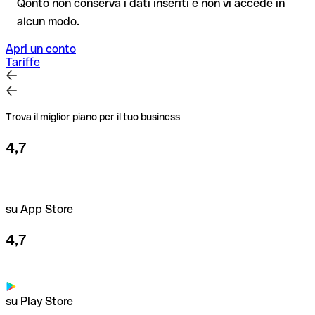
Qonto non conserva i dati inseriti e non vi accede in
IBAN Checker gratuito, e in caso di dubbio confermalo con il
alcun modo.
destinatario. Questa attenzione è fondamentale soprattutto
per importi elevati o nuovi rapporti commerciali.
Apri un conto
Tariffe
Trova il miglior piano per il tuo business
4,7
su App Store
4,7
su Play Store