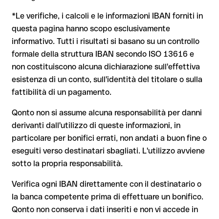
generando per caso un'altra combinazione formalmente
La banca destinataria è tenuta a collaborare per il recupero
*Le verifiche, i calcoli e le informazioni IBAN forniti in
valida.
dei fondi
questa pagina hanno scopo esclusivamente
Il tuo istituto avvia su richiesta una procedura di richiamo
informativo. Tutti i risultati si basano su un controllo
Il rimborso non è però garantito, soprattutto se il
formale della struttura IBAN secondo ISO 13616 e
Dal 9 ottobre 2025, prima della conferma del pagamento, la
destinatario ha già prelevato il denaro
non costituiscono alcuna dichiarazione sull'effettiva
tua banca verifica la
corrispondenza tra l'IBAN e il nome del
beneficiario
e te lo comunica. Questo controllo non blocca il
Per i bonifici internazionali fuori dall'area SEPA, il recupero è
esistenza di un conto, sull'identità del titolare o sulla
pagamento, la decisione finale resta tua, e non si applica ai
molto più complesso e comporta commissioni aggiuntive
fattibilità di un pagamento.
bonifici al di fuori dell'area SEPA.
Nota sulla Verifica del Beneficiario (VoP)
: dal 2025, per i
Qonto non si assume alcuna responsabilità per danni
bonifici SEPA in euro, prima della conferma del pagamento la
derivanti dall'utilizzo di queste informazioni, in
tua banca verifica la corrispondenza tra l'IBAN e il nome del
Consiglio
: chiedi al destinatario di confermare l'IBAN per
particolare per bonifici errati, non andati a buon fine o
beneficiario. Se i dati non coincidono, ricevi un avviso che ti
iscritto, soprattutto in caso di nuovi rapporti commerciali o
consente di individuare l'errore prima di procedere. Questo
eseguiti verso destinatari sbagliati. L'utilizzo avviene
importi elevati. L'esistenza di un conto può essere verificata
controllo non blocca il pagamento, la decisione finale resta
sotto la propria responsabilità.
esclusivamente da Danske Bank stessa o tramite un bonifico
tua, e non si applica ai bonifici al di fuori dell'area SEPA.
di prova.
Verifica ogni IBAN direttamente con il destinatario o
la banca competente prima di effettuare un bonifico.
Consiglio
: verifica ogni IBAN prima di un bonifico con il nostro
Qonto non conserva i dati inseriti e non vi accede in
IBAN Checker gratuito, e in caso di dubbio confermalo con il