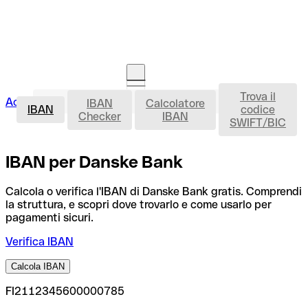
Trova il
IBAN
Accedi
IBAN
Calcolatore
Avvia la procedura
IBAN
codice
Checker
IBAN
SWIFT/BIC
IBAN per Danske Bank
Calcola o verifica l'IBAN di Danske Bank gratis. Comprendi
la struttura, e scopri dove trovarlo e come usarlo per
pagamenti sicuri.
Verifica IBAN
Calcola IBAN
FI2112345600000785