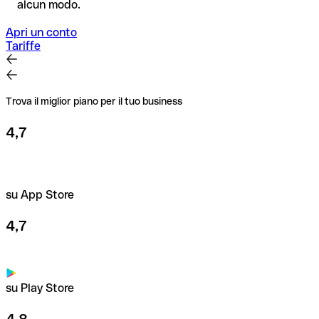
alcun modo.
destinatario. Questa attenzione è fondamentale soprattutto
per importi elevati o nuovi rapporti commerciali.
Apri un conto
Tariffe
Trova il miglior piano per il tuo business
4,7
su App Store
4,7
su Play Store