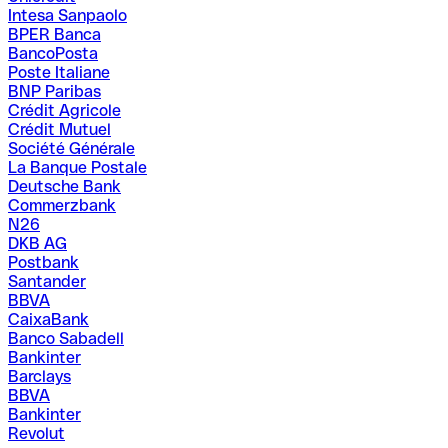
Intesa Sanpaolo
BPER Banca
BancoPosta
Poste Italiane
BNP Paribas
Crédit Agricole
Crédit Mutuel
Société Générale
La Banque Postale
Deutsche Bank
Commerzbank
N26
DKB AG
Postbank
Santander
BBVA
CaixaBank
Banco Sabadell
Bankinter
Barclays
BBVA
Bankinter
Revolut