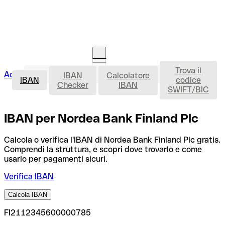
Trova il
IBAN
Accedi
IBAN
Calcolatore
Avvia la procedura
IBAN
codice
Checker
IBAN
SWIFT/BIC
IBAN per Nordea Bank Finland Plc
Calcola o verifica l'IBAN di Nordea Bank Finland Plc gratis.
Comprendi la struttura, e scopri dove trovarlo e come
usarlo per pagamenti sicuri.
Verifica IBAN
Calcola IBAN
FI2112345600000785