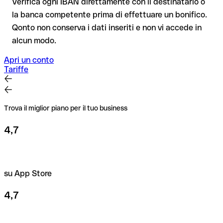
Verifica ogni IBAN direttamente con il destinatario o
la banca competente prima di effettuare un bonifico.
Consiglio
: verifica ogni IBAN prima di un bonifico con il nostro
Qonto non conserva i dati inseriti e non vi accede in
IBAN Checker gratuito, e in caso di dubbio confermalo con il
alcun modo.
destinatario. Questa attenzione è fondamentale soprattutto
per importi elevati o nuovi rapporti commerciali.
Apri un conto
Tariffe
Trova il miglior piano per il tuo business
4,7
su App Store
4,7