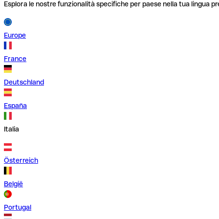
Esplora le nostre funzionalità specifiche per paese nella tua lingua pr
Europe
France
Deutschland
España
Italia
Österreich
België
Portugal