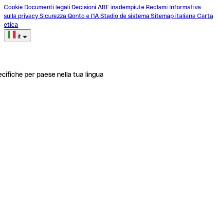
Cookie
Documenti legali
Decisioni ABF inadempiute
Reclami
Informativa
sulla privacy
Sicurezza
Qonto e l'IA
Stadio de sistema
Sitemap italiana
Carta
etica
it
ecifiche per paese nella tua lingua