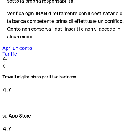
sotto la propria responsabilità.
esclusivamente da LCL Banque Privee stessa o tramite un
tua, e non si applica ai bonifici al di fuori dell'area SEPA.
bonifico di prova.
Verifica ogni IBAN direttamente con il destinatario o
la banca competente prima di effettuare un bonifico.
Consiglio
: verifica ogni IBAN prima di un bonifico con il nostro
Qonto non conserva i dati inseriti e non vi accede in
IBAN Checker gratuito, e in caso di dubbio confermalo con il
alcun modo.
destinatario. Questa attenzione è fondamentale soprattutto
per importi elevati o nuovi rapporti commerciali.
Apri un conto
Tariffe
Trova il miglior piano per il tuo business
4,7
su App Store
4,7