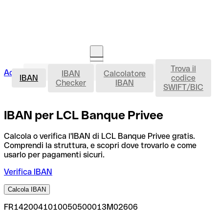
Trova il
IBAN
Accedi
IBAN
Calcolatore
Avvia la procedura
IBAN
codice
Checker
IBAN
SWIFT/BIC
IBAN per LCL Banque Privee
Calcola o verifica l'IBAN di LCL Banque Privee gratis.
Comprendi la struttura, e scopri dove trovarlo e come
usarlo per pagamenti sicuri.
Verifica IBAN
Calcola IBAN
FR1420041010050500013M02606