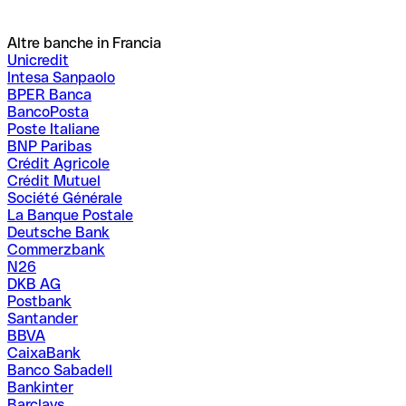
Altre banche in Francia
Unicredit
Intesa Sanpaolo
BPER Banca
BancoPosta
Poste Italiane
BNP Paribas
Crédit Agricole
Crédit Mutuel
Société Générale
La Banque Postale
Deutsche Bank
Commerzbank
N26
DKB AG
Postbank
Santander
BBVA
CaixaBank
Banco Sabadell
Bankinter
Barclays