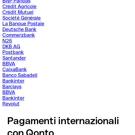
BNP Paribas
Crédit Agricole
Crédit Mutuel
Société Générale
La Banque Postale
Deutsche Bank
Commerzbank
N26
DKB AG
Postbank
Santander
BBVA
CaixaBank
Banco Sabadell
Bankinter
Barclays
BBVA
Bankinter
Revolut
Pagamenti internazionali
con Qonto