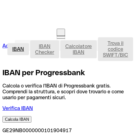
Trova il
IBAN
Accedi
IBAN
Calcolatore
Avvia la procedura
IBAN
codice
Checker
IBAN
SWIFT/BIC
IBAN per Progressbank
Calcola o verifica l'IBAN di Progressbank gratis.
Comprendi la struttura, e scopri dove trovarlo e come
usarlo per pagamenti sicuri.
Verifica IBAN
Calcola IBAN
GE29NB0000000101904917