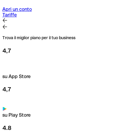
destinatario. Questa attenzione è fondamentale soprattutto
per importi elevati o nuovi rapporti commerciali.
Apri un conto
Tariffe
Trova il miglior piano per il tuo business
4,7
su App Store
4,7
su Play Store
4.8