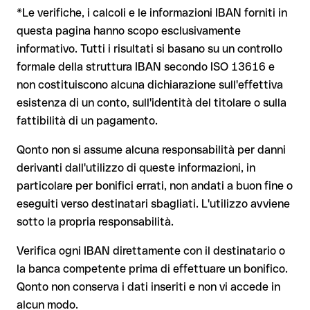
generando per caso un'altra combinazione formalmente
La banca destinataria è tenuta a collaborare per il recupero
*Le verifiche, i calcoli e le informazioni IBAN forniti in
valida.
dei fondi
questa pagina hanno scopo esclusivamente
Il tuo istituto avvia su richiesta una procedura di richiamo
informativo. Tutti i risultati si basano su un controllo
Il rimborso non è però garantito, soprattutto se il
formale della struttura IBAN secondo ISO 13616 e
Dal 9 ottobre 2025, prima della conferma del pagamento, la
destinatario ha già prelevato il denaro
non costituiscono alcuna dichiarazione sull'effettiva
tua banca verifica la
corrispondenza tra l'IBAN e il nome del
beneficiario
e te lo comunica. Questo controllo non blocca il
Per i bonifici internazionali fuori dall'area SEPA, il recupero è
esistenza di un conto, sull'identità del titolare o sulla
pagamento, la decisione finale resta tua, e non si applica ai
molto più complesso e comporta commissioni aggiuntive
fattibilità di un pagamento.
bonifici al di fuori dell'area SEPA.
Nota sulla Verifica del Beneficiario (VoP)
: dal 2025, per i
Qonto non si assume alcuna responsabilità per danni
bonifici SEPA in euro, prima della conferma del pagamento la
derivanti dall'utilizzo di queste informazioni, in
tua banca verifica la corrispondenza tra l'IBAN e il nome del
Consiglio
: chiedi al destinatario di confermare l'IBAN per
particolare per bonifici errati, non andati a buon fine o
beneficiario. Se i dati non coincidono, ricevi un avviso che ti
iscritto, soprattutto in caso di nuovi rapporti commerciali o
consente di individuare l'errore prima di procedere. Questo
eseguiti verso destinatari sbagliati. L'utilizzo avviene
importi elevati. L'esistenza di un conto può essere verificata
controllo non blocca il pagamento, la decisione finale resta
sotto la propria responsabilità.
esclusivamente da Progressbank stessa o tramite un bonifico
tua, e non si applica ai bonifici al di fuori dell'area SEPA.
di prova.
Verifica ogni IBAN direttamente con il destinatario o
la banca competente prima di effettuare un bonifico.
Consiglio
: verifica ogni IBAN prima di un bonifico con il nostro
Qonto non conserva i dati inseriti e non vi accede in
IBAN Checker gratuito, e in caso di dubbio confermalo con il
alcun modo.