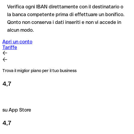
bonifico di prova.
Verifica ogni IBAN direttamente con il destinatario o
la banca competente prima di effettuare un bonifico.
Consiglio
: verifica ogni IBAN prima di un bonifico con il nostro
Qonto non conserva i dati inseriti e non vi accede in
IBAN Checker gratuito, e in caso di dubbio confermalo con il
alcun modo.
destinatario. Questa attenzione è fondamentale soprattutto
per importi elevati o nuovi rapporti commerciali.
Apri un conto
Tariffe
Trova il miglior piano per il tuo business
4,7
su App Store
4,7