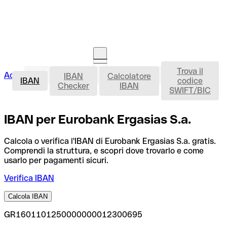
Trova il
IBAN
Accedi
IBAN
Calcolatore
Avvia la procedura
IBAN
codice
Checker
IBAN
SWIFT/BIC
IBAN per Eurobank Ergasias S.a.
Calcola o verifica l'IBAN di Eurobank Ergasias S.a. gratis.
Comprendi la struttura, e scopri dove trovarlo e come
usarlo per pagamenti sicuri.
Verifica IBAN
Calcola IBAN
GR1601101250000000012300695