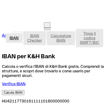
Trova il
IBAN
Accedi
IBAN
Calcolatore
Avvia la procedura
IBAN
codice
Checker
IBAN
SWIFT/BIC
IBAN per K&H Bank
Calcola o verifica l'IBAN di K&H Bank gratis. Comprendi la
struttura, e scopri dove trovarlo e come usarlo per
pagamenti sicuri.
Verifica IBAN
Calcola IBAN
HU42117730161111101800000000