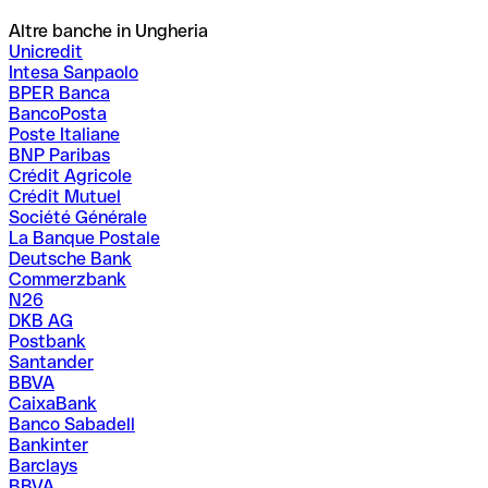
Altre banche in Ungheria
Unicredit
Intesa Sanpaolo
BPER Banca
BancoPosta
Poste Italiane
BNP Paribas
Crédit Agricole
Crédit Mutuel
Société Générale
La Banque Postale
Deutsche Bank
Commerzbank
N26
DKB AG
Postbank
Santander
BBVA
CaixaBank
Banco Sabadell
Bankinter
Barclays
BBVA