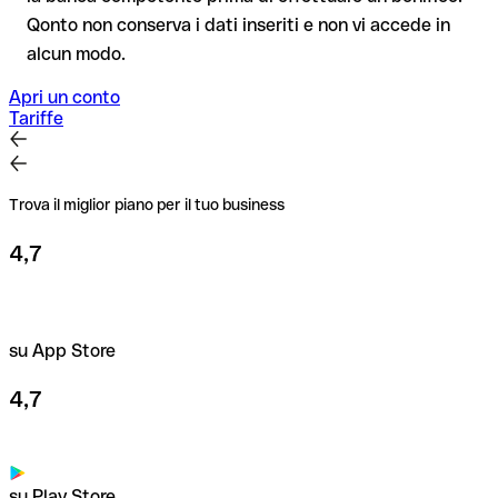
Consiglio
: verifica ogni IBAN prima di un bonifico con il nostro
Qonto non conserva i dati inseriti e non vi accede in
IBAN Checker gratuito, e in caso di dubbio confermalo con il
alcun modo.
destinatario. Questa attenzione è fondamentale soprattutto
per importi elevati o nuovi rapporti commerciali.
Apri un conto
Tariffe
Trova il miglior piano per il tuo business
4,7
su App Store
4,7
su Play Store