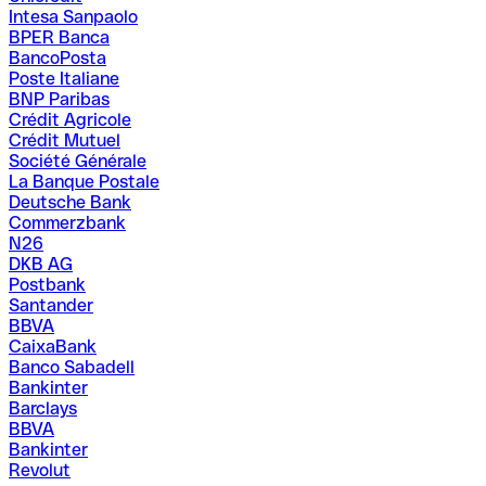
Intesa Sanpaolo
BPER Banca
BancoPosta
Poste Italiane
BNP Paribas
Crédit Agricole
Crédit Mutuel
Société Générale
La Banque Postale
Deutsche Bank
Commerzbank
N26
DKB AG
Postbank
Santander
BBVA
CaixaBank
Banco Sabadell
Bankinter
Barclays
BBVA
Bankinter
Revolut