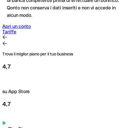
la banca competente prima di effettuare un bonifico.
Consiglio
: verifica ogni IBAN prima di un bonifico con il nostro
Qonto non conserva i dati inseriti e non vi accede in
IBAN Checker gratuito, e in caso di dubbio confermalo con il
alcun modo.
destinatario. Questa attenzione è fondamentale soprattutto
per importi elevati o nuovi rapporti commerciali.
Apri un conto
Tariffe
Trova il miglior piano per il tuo business
4,7
su App Store
4,7