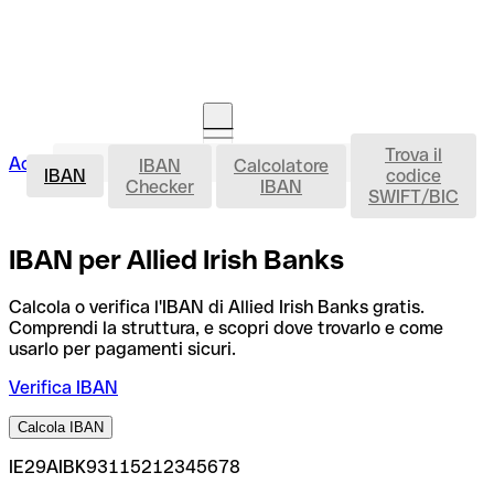
Trova il
IBAN
Accedi
IBAN
Calcolatore
Avvia la procedura
IBAN
codice
Checker
IBAN
SWIFT/BIC
IBAN per Allied Irish Banks
Calcola o verifica l'IBAN di Allied Irish Banks gratis.
Comprendi la struttura, e scopri dove trovarlo e come
usarlo per pagamenti sicuri.
Verifica IBAN
Calcola IBAN
IE29AIBK93115212345678