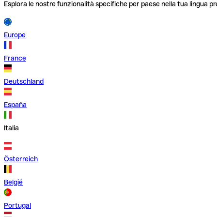
Esplora le nostre funzionalità specifiche per paese nella tua lingua pr
Europe
France
Deutschland
España
Italia
Österreich
België
Portugal