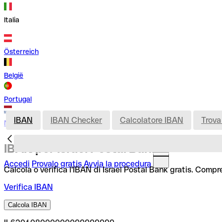
Italia
Österreich
België
Portugal
IBAN
IBAN Checker
Calcolatore IBAN
Trova
Nederland
IBAN per Israel Postal Bank
Accedi
Provalo gratis
Avvia la procedura
Calcola o verifica l'IBAN di Israel Postal Bank gratis. Compr
Verifica IBAN
Calcola IBAN