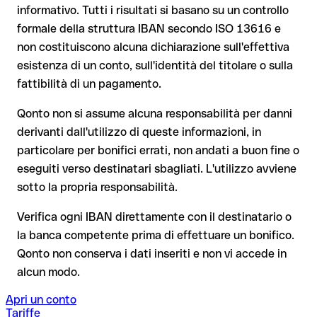
Il tuo istituto avvia su richiesta una procedura di richiamo
informativo. Tutti i risultati si basano su un controllo
Il rimborso non è però garantito, soprattutto se il
formale della struttura IBAN secondo ISO 13616 e
Dal 9 ottobre 2025, prima della conferma del pagamento, la
destinatario ha già prelevato il denaro
non costituiscono alcuna dichiarazione sull'effettiva
tua banca verifica la
corrispondenza tra l'IBAN e il nome del
beneficiario
e te lo comunica. Questo controllo non blocca il
Per i bonifici internazionali fuori dall'area SEPA, il recupero è
esistenza di un conto, sull'identità del titolare o sulla
pagamento, la decisione finale resta tua, e non si applica ai
molto più complesso e comporta commissioni aggiuntive
fattibilità di un pagamento.
bonifici al di fuori dell'area SEPA.
Nota sulla Verifica del Beneficiario (VoP)
: dal 2025, per i
Qonto non si assume alcuna responsabilità per danni
bonifici SEPA in euro, prima della conferma del pagamento la
derivanti dall'utilizzo di queste informazioni, in
tua banca verifica la corrispondenza tra l'IBAN e il nome del
Consiglio
: chiedi al destinatario di confermare l'IBAN per
particolare per bonifici errati, non andati a buon fine o
beneficiario. Se i dati non coincidono, ricevi un avviso che ti
iscritto, soprattutto in caso di nuovi rapporti commerciali o
consente di individuare l'errore prima di procedere. Questo
eseguiti verso destinatari sbagliati. L'utilizzo avviene
importi elevati. L'esistenza di un conto può essere verificata
controllo non blocca il pagamento, la decisione finale resta
sotto la propria responsabilità.
esclusivamente da Halyk Bank stessa o tramite un bonifico di
tua, e non si applica ai bonifici al di fuori dell'area SEPA.
prova.
Verifica ogni IBAN direttamente con il destinatario o
la banca competente prima di effettuare un bonifico.
Consiglio
: verifica ogni IBAN prima di un bonifico con il nostro
Qonto non conserva i dati inseriti e non vi accede in
IBAN Checker gratuito, e in caso di dubbio confermalo con il
alcun modo.
destinatario. Questa attenzione è fondamentale soprattutto
per importi elevati o nuovi rapporti commerciali.
Apri un conto
Tariffe