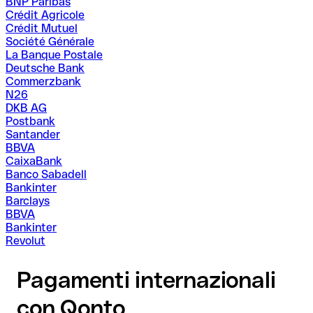
BNP Paribas
Crédit Agricole
Crédit Mutuel
Société Générale
La Banque Postale
Deutsche Bank
Commerzbank
N26
DKB AG
Postbank
Santander
BBVA
CaixaBank
Banco Sabadell
Bankinter
Barclays
BBVA
Bankinter
Revolut
Pagamenti internazionali
con Qonto