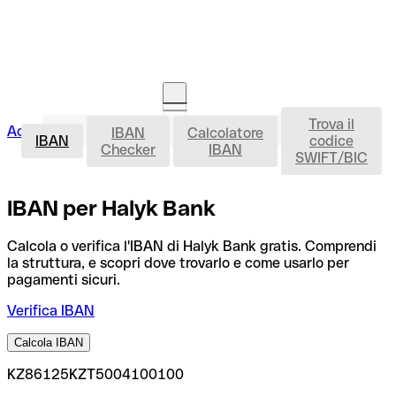
Trova il
IBAN
Accedi
IBAN
Calcolatore
Avvia la procedura
IBAN
codice
Checker
IBAN
SWIFT/BIC
IBAN per Halyk Bank
Calcola o verifica l'IBAN di Halyk Bank gratis. Comprendi
la struttura, e scopri dove trovarlo e come usarlo per
pagamenti sicuri.
Verifica IBAN
Calcola IBAN
KZ86125KZT5004100100