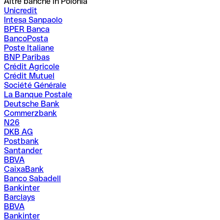
Altre banche in Polonia
Unicredit
Intesa Sanpaolo
BPER Banca
BancoPosta
Poste Italiane
BNP Paribas
Crédit Agricole
Crédit Mutuel
Société Générale
La Banque Postale
Deutsche Bank
Commerzbank
N26
DKB AG
Postbank
Santander
BBVA
CaixaBank
Banco Sabadell
Bankinter
Barclays
BBVA
Bankinter