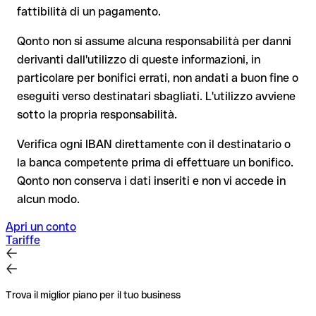
pagamento, la decisione finale resta tua, e non si applica ai
molto più complesso e comporta commissioni aggiuntive
fattibilità di un pagamento.
bonifici al di fuori dell'area SEPA.
Nota sulla Verifica del Beneficiario (VoP)
: dal 2025, per i
Qonto non si assume alcuna responsabilità per danni
bonifici SEPA in euro, prima della conferma del pagamento la
derivanti dall'utilizzo di queste informazioni, in
tua banca verifica la corrispondenza tra l'IBAN e il nome del
Consiglio
: chiedi al destinatario di confermare l'IBAN per
particolare per bonifici errati, non andati a buon fine o
beneficiario. Se i dati non coincidono, ricevi un avviso che ti
iscritto, soprattutto in caso di nuovi rapporti commerciali o
consente di individuare l'errore prima di procedere. Questo
eseguiti verso destinatari sbagliati. L'utilizzo avviene
importi elevati. L'esistenza di un conto può essere verificata
controllo non blocca il pagamento, la decisione finale resta
sotto la propria responsabilità.
esclusivamente da PKO BP (Powszechna Kasa Oszczędności
tua, e non si applica ai bonifici al di fuori dell'area SEPA.
Bank Polski) stessa o tramite un bonifico di prova.
Verifica ogni IBAN direttamente con il destinatario o
la banca competente prima di effettuare un bonifico.
Consiglio
: verifica ogni IBAN prima di un bonifico con il nostro
Qonto non conserva i dati inseriti e non vi accede in
IBAN Checker gratuito, e in caso di dubbio confermalo con il
alcun modo.
destinatario. Questa attenzione è fondamentale soprattutto
per importi elevati o nuovi rapporti commerciali.
Apri un conto
Tariffe
Trova il miglior piano per il tuo business