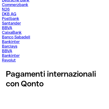
Deutsche Bank
Commerzbank
N26
DKB AG
Postbank
Santander
BBVA
CaixaBank
Banco Sabadell
Bankinter
Barclays
BBVA
Bankinter
Revolut
Pagamenti internazionali
con Qonto