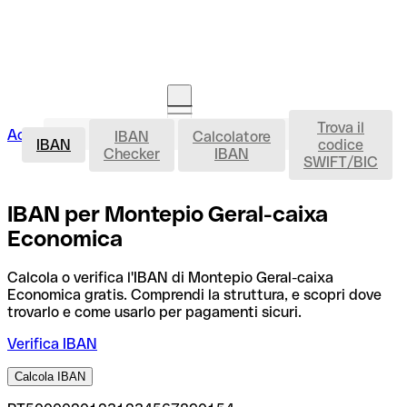
Trova il
IBAN
Accedi
IBAN
Calcolatore
Avvia la procedura
IBAN
codice
Checker
IBAN
SWIFT/BIC
IBAN per Montepio Geral-caixa
Economica
Calcola o verifica l'IBAN di Montepio Geral-caixa
Economica gratis. Comprendi la struttura, e scopri dove
trovarlo e come usarlo per pagamenti sicuri.
Verifica IBAN
Calcola IBAN