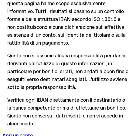
dei fondi
questa pagina hanno scopo esclusivamente
valida.
Il tuo istituto avvia su richiesta una procedura di richiamo
informativo. Tutti i risultati si basano su un controllo
Il rimborso non è però garantito, soprattutto se il
formale della struttura IBAN secondo ISO 13616 e
destinatario ha già prelevato il denaro
non costituiscono alcuna dichiarazione sull'effettiva
Dal 9 ottobre 2025, prima della conferma del pagamento, la
tua banca verifica la
corrispondenza tra l'IBAN e il nome del
Per i bonifici internazionali fuori dall'area SEPA, il recupero è
esistenza di un conto, sull'identità del titolare o sulla
beneficiario
e te lo comunica. Questo controllo non blocca il
molto più complesso e comporta commissioni aggiuntive
fattibilità di un pagamento.
pagamento, la decisione finale resta tua, e non si applica ai
Nota sulla Verifica del Beneficiario (VoP)
: dal 2025, per i
bonifici al di fuori dell'area SEPA.
Qonto non si assume alcuna responsabilità per danni
bonifici SEPA in euro, prima della conferma del pagamento la
derivanti dall'utilizzo di queste informazioni, in
tua banca verifica la corrispondenza tra l'IBAN e il nome del
particolare per bonifici errati, non andati a buon fine o
beneficiario. Se i dati non coincidono, ricevi un avviso che ti
Consiglio
: chiedi al destinatario di confermare l'IBAN per
consente di individuare l'errore prima di procedere. Questo
eseguiti verso destinatari sbagliati. L'utilizzo avviene
iscritto, soprattutto in caso di nuovi rapporti commerciali o
controllo non blocca il pagamento, la decisione finale resta
sotto la propria responsabilità.
importi elevati. L'esistenza di un conto può essere verificata
tua, e non si applica ai bonifici al di fuori dell'area SEPA.
esclusivamente da Montepio Geral-caixa Economica stessa o
Verifica ogni IBAN direttamente con il destinatario o
tramite un bonifico di prova.
la banca competente prima di effettuare un bonifico.
Consiglio
: verifica ogni IBAN prima di un bonifico con il nostro
Qonto non conserva i dati inseriti e non vi accede in
IBAN Checker gratuito, e in caso di dubbio confermalo con il
alcun modo.
destinatario. Questa attenzione è fondamentale soprattutto
per importi elevati o nuovi rapporti commerciali.
Apri un conto