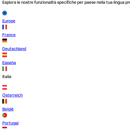
Esplora le nostre funzionalità specifiche per paese nella tua lingua pr
Europe
France
Deutschland
España
Italia
Österreich
België
Portugal