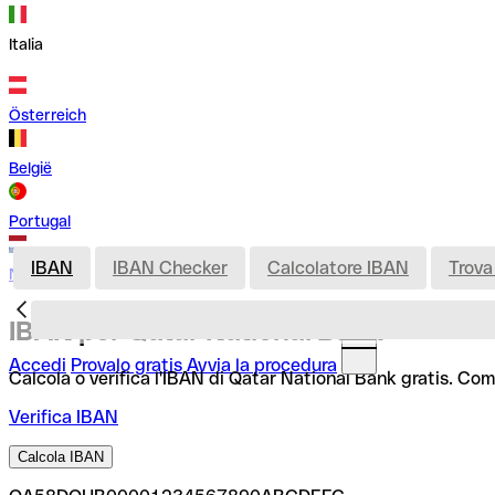
Italia
Österreich
België
Portugal
IBAN
IBAN Checker
Calcolatore IBAN
Trova
Nederland
IBAN per Qatar National Bank
Accedi
Provalo gratis
Avvia la procedura
Calcola o verifica l'IBAN di Qatar National Bank gratis. Com
Verifica IBAN
Calcola IBAN