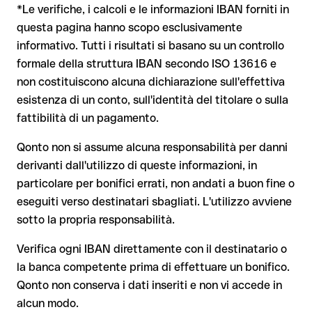
La banca destinataria è tenuta a collaborare per il recupero
*Le verifiche, i calcoli e le informazioni IBAN forniti in
valida.
dei fondi
questa pagina hanno scopo esclusivamente
Il tuo istituto avvia su richiesta una procedura di richiamo
informativo. Tutti i risultati si basano su un controllo
Il rimborso non è però garantito, soprattutto se il
Dal 9 ottobre 2025, prima della conferma del pagamento, la
formale della struttura IBAN secondo ISO 13616 e
destinatario ha già prelevato il denaro
tua banca verifica la
corrispondenza tra l'IBAN e il nome del
non costituiscono alcuna dichiarazione sull'effettiva
beneficiario
e te lo comunica. Questo controllo non blocca il
Per i bonifici internazionali fuori dall'area SEPA, il recupero è
esistenza di un conto, sull'identità del titolare o sulla
pagamento, la decisione finale resta tua, e non si applica ai
molto più complesso e comporta commissioni aggiuntive
fattibilità di un pagamento.
bonifici al di fuori dell'area SEPA.
Nota sulla Verifica del Beneficiario (VoP)
: dal 2025, per i
Qonto non si assume alcuna responsabilità per danni
bonifici SEPA in euro, prima della conferma del pagamento la
derivanti dall'utilizzo di queste informazioni, in
tua banca verifica la corrispondenza tra l'IBAN e il nome del
Consiglio
: chiedi al destinatario di confermare l'IBAN per
particolare per bonifici errati, non andati a buon fine o
beneficiario. Se i dati non coincidono, ricevi un avviso che ti
iscritto, soprattutto in caso di nuovi rapporti commerciali o
consente di individuare l'errore prima di procedere. Questo
eseguiti verso destinatari sbagliati. L'utilizzo avviene
importi elevati. L'esistenza di un conto può essere verificata
controllo non blocca il pagamento, la decisione finale resta
sotto la propria responsabilità.
esclusivamente da Open Bank Santander Consumer S.A.
tua, e non si applica ai bonifici al di fuori dell'area SEPA.
stessa o tramite un bonifico di prova.
Verifica ogni IBAN direttamente con il destinatario o
la banca competente prima di effettuare un bonifico.
Consiglio
: verifica ogni IBAN prima di un bonifico con il nostro
Qonto non conserva i dati inseriti e non vi accede in
IBAN Checker gratuito, e in caso di dubbio confermalo con il
alcun modo.
destinatario. Questa attenzione è fondamentale soprattutto