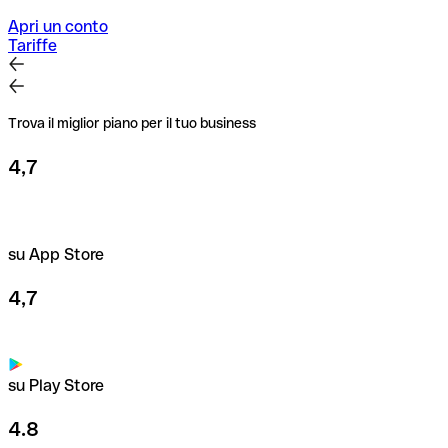
per importi elevati o nuovi rapporti commerciali.
Apri un conto
Tariffe
Trova il miglior piano per il tuo business
4,7
su App Store
4,7
su Play Store
4.8