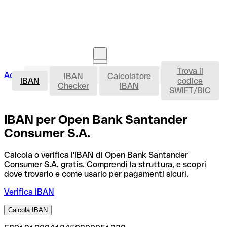
Trova il
IBAN
Accedi
IBAN
Calcolatore
Avvia la procedura
IBAN
codice
Checker
IBAN
SWIFT/BIC
IBAN per Open Bank Santander
Consumer S.A.
Calcola o verifica l'IBAN di Open Bank Santander
Consumer S.A. gratis. Comprendi la struttura, e scopri
dove trovarlo e come usarlo per pagamenti sicuri.
Verifica IBAN
Calcola IBAN