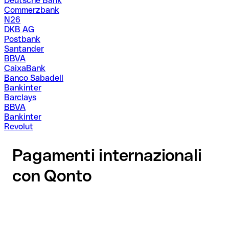
Deutsche Bank
Commerzbank
N26
DKB AG
Postbank
Santander
BBVA
CaixaBank
Banco Sabadell
Bankinter
Barclays
BBVA
Bankinter
Revolut
Pagamenti internazionali
con Qonto