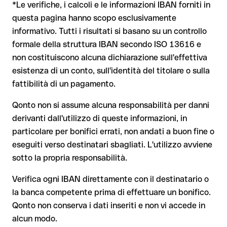
condizioni vigenti presso Nordea Bank Ab (Publ) prima di
La banca destinataria è tenuta a collaborare per il recupero
*Le verifiche, i calcoli e le informazioni IBAN forniti in
valida.
procedere.
dei fondi
questa pagina hanno scopo esclusivamente
Il tuo istituto avvia su richiesta una procedura di richiamo
informativo. Tutti i risultati si basano su un controllo
Il rimborso non è però garantito, soprattutto se il
formale della struttura IBAN secondo ISO 13616 e
Dal 9 ottobre 2025, prima della conferma del pagamento, la
destinatario ha già prelevato il denaro
non costituiscono alcuna dichiarazione sull'effettiva
tua banca verifica la
corrispondenza tra l'IBAN e il nome del
beneficiario
e te lo comunica. Questo controllo non blocca il
Per i bonifici internazionali fuori dall'area SEPA, il recupero è
esistenza di un conto, sull'identità del titolare o sulla
pagamento, la decisione finale resta tua, e non si applica ai
molto più complesso e comporta commissioni aggiuntive
fattibilità di un pagamento.
bonifici al di fuori dell'area SEPA.
Nota sulla Verifica del Beneficiario (VoP)
: dal 2025, per i
Qonto non si assume alcuna responsabilità per danni
bonifici SEPA in euro, prima della conferma del pagamento la
derivanti dall'utilizzo di queste informazioni, in
tua banca verifica la corrispondenza tra l'IBAN e il nome del
Consiglio
: chiedi al destinatario di confermare l'IBAN per
particolare per bonifici errati, non andati a buon fine o
beneficiario. Se i dati non coincidono, ricevi un avviso che ti
iscritto, soprattutto in caso di nuovi rapporti commerciali o
consente di individuare l'errore prima di procedere. Questo
eseguiti verso destinatari sbagliati. L'utilizzo avviene
importi elevati. L'esistenza di un conto può essere verificata
controllo non blocca il pagamento, la decisione finale resta
sotto la propria responsabilità.
esclusivamente da Nordea Bank Ab (Publ) stessa o tramite un
tua, e non si applica ai bonifici al di fuori dell'area SEPA.
bonifico di prova.
Verifica ogni IBAN direttamente con il destinatario o
la banca competente prima di effettuare un bonifico.
Consiglio
: verifica ogni IBAN prima di un bonifico con il nostro
Qonto non conserva i dati inseriti e non vi accede in
IBAN Checker gratuito, e in caso di dubbio confermalo con il
alcun modo.
destinatario. Questa attenzione è fondamentale soprattutto