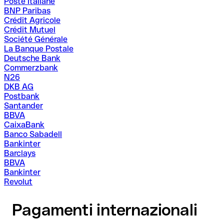
Poste Italiane
BNP Paribas
Crédit Agricole
Crédit Mutuel
Société Générale
La Banque Postale
Deutsche Bank
Commerzbank
N26
DKB AG
Postbank
Santander
BBVA
CaixaBank
Banco Sabadell
Bankinter
Barclays
BBVA
Bankinter
Revolut
Pagamenti internazionali