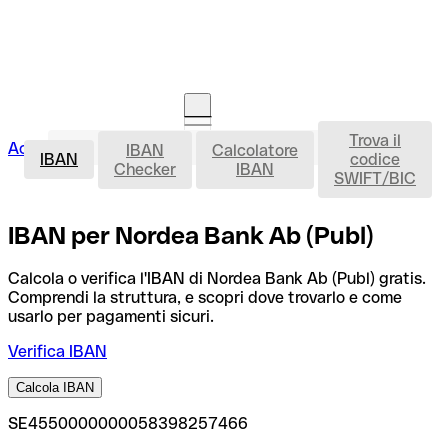
Trova il
IBAN
Accedi
IBAN
Calcolatore
Avvia la procedura
IBAN
codice
Checker
IBAN
SWIFT/BIC
IBAN per Nordea Bank Ab (Publ)
Calcola o verifica l'IBAN di Nordea Bank Ab (Publ) gratis.
Comprendi la struttura, e scopri dove trovarlo e come
usarlo per pagamenti sicuri.
Verifica IBAN
Calcola IBAN
SE4550000000058398257466