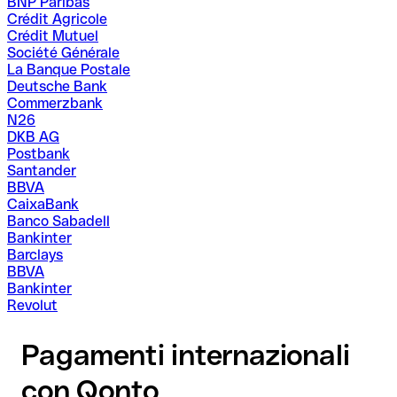
BNP Paribas
Crédit Agricole
Crédit Mutuel
Société Générale
La Banque Postale
Deutsche Bank
Commerzbank
N26
DKB AG
Postbank
Santander
BBVA
CaixaBank
Banco Sabadell
Bankinter
Barclays
BBVA
Bankinter
Revolut
Pagamenti internazionali
con Qonto