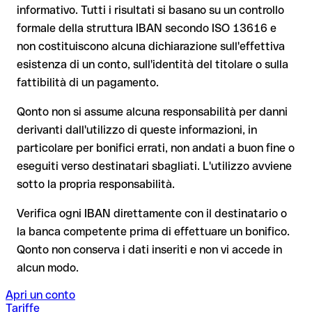
Il tuo istituto avvia su richiesta una procedura di richiamo
informativo. Tutti i risultati si basano su un controllo
Il rimborso non è però garantito, soprattutto se il
formale della struttura IBAN secondo ISO 13616 e
Dal 9 ottobre 2025, prima della conferma del pagamento, la
destinatario ha già prelevato il denaro
non costituiscono alcuna dichiarazione sull'effettiva
tua banca verifica la
corrispondenza tra l'IBAN e il nome del
beneficiario
e te lo comunica. Questo controllo non blocca il
Per i bonifici internazionali fuori dall'area SEPA, il recupero è
esistenza di un conto, sull'identità del titolare o sulla
pagamento, la decisione finale resta tua, e non si applica ai
molto più complesso e comporta commissioni aggiuntive
fattibilità di un pagamento.
bonifici al di fuori dell'area SEPA.
Nota sulla Verifica del Beneficiario (VoP)
: dal 2025, per i
Qonto non si assume alcuna responsabilità per danni
bonifici SEPA in euro, prima della conferma del pagamento la
derivanti dall'utilizzo di queste informazioni, in
tua banca verifica la corrispondenza tra l'IBAN e il nome del
Consiglio
: chiedi al destinatario di confermare l'IBAN per
particolare per bonifici errati, non andati a buon fine o
beneficiario. Se i dati non coincidono, ricevi un avviso che ti
iscritto, soprattutto in caso di nuovi rapporti commerciali o
consente di individuare l'errore prima di procedere. Questo
eseguiti verso destinatari sbagliati. L'utilizzo avviene
importi elevati. L'esistenza di un conto può essere verificata
controllo non blocca il pagamento, la decisione finale resta
sotto la propria responsabilità.
esclusivamente da Migros Bank stessa o tramite un bonifico di
tua, e non si applica ai bonifici al di fuori dell'area SEPA.
prova.
Verifica ogni IBAN direttamente con il destinatario o
la banca competente prima di effettuare un bonifico.
Consiglio
: verifica ogni IBAN prima di un bonifico con il nostro
Qonto non conserva i dati inseriti e non vi accede in
IBAN Checker gratuito, e in caso di dubbio confermalo con il
alcun modo.
destinatario. Questa attenzione è fondamentale soprattutto
per importi elevati o nuovi rapporti commerciali.
Apri un conto
Tariffe