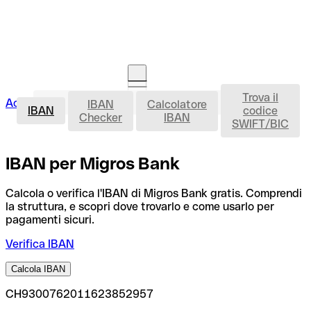
Trova il
IBAN
Accedi
IBAN
Calcolatore
Avvia la procedura
IBAN
codice
Checker
IBAN
SWIFT/BIC
IBAN per Migros Bank
Calcola o verifica l'IBAN di Migros Bank gratis. Comprendi
la struttura, e scopri dove trovarlo e come usarlo per
pagamenti sicuri.
Verifica IBAN
Calcola IBAN
CH9300762011623852957