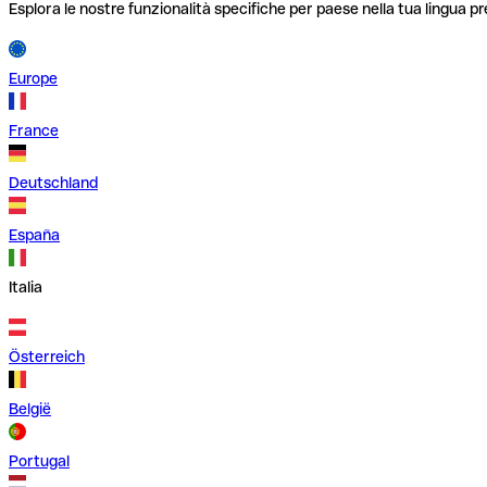
Esplora le nostre funzionalità specifiche per paese nella tua lingua pr
Europe
France
Deutschland
España
Italia
Österreich
België
Portugal