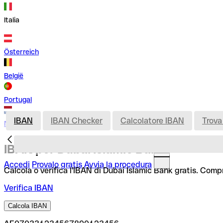
Italia
Österreich
België
Portugal
IBAN
IBAN Checker
Calcolatore IBAN
Trova
Nederland
IBAN per Dubai Islamic Bank
Accedi
Provalo gratis
Avvia la procedura
Calcola o verifica l'IBAN di Dubai Islamic Bank gratis. Comp
Verifica IBAN
Calcola IBAN