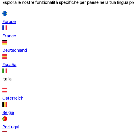
Esplora le nostre funzionalità specifiche per paese nella tua lingua pr
Europe
France
Deutschland
España
Italia
Österreich
België
Portugal