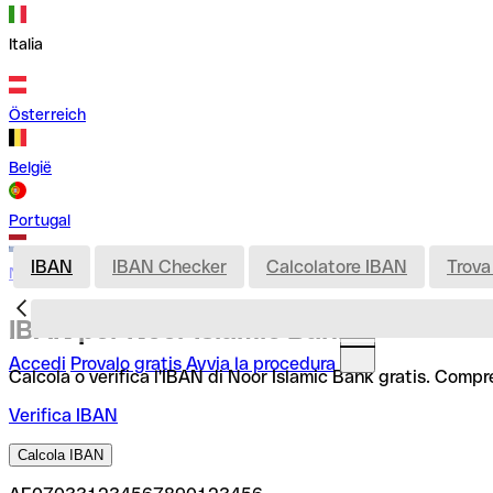
Italia
Österreich
België
Portugal
IBAN
IBAN Checker
Calcolatore IBAN
Trova
Nederland
IBAN per Noor Islamic Bank
Accedi
Provalo gratis
Avvia la procedura
Calcola o verifica l'IBAN di Noor Islamic Bank gratis. Compr
Verifica IBAN
Calcola IBAN