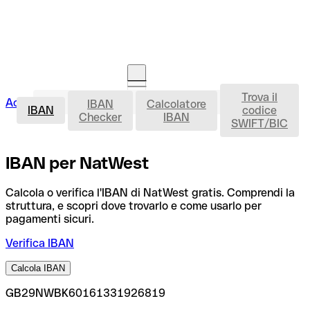
Trova il
IBAN
Accedi
IBAN
Calcolatore
Avvia la procedura
IBAN
codice
Checker
IBAN
SWIFT/BIC
IBAN per NatWest
Calcola o verifica l'IBAN di NatWest gratis. Comprendi la
struttura, e scopri dove trovarlo e come usarlo per
pagamenti sicuri.
Verifica IBAN
Calcola IBAN
GB29NWBK60161331926819