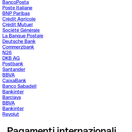
BancoPosta
Poste Italiane
BNP Paribas
Crédit Agricole
Crédit Mutuel
Société Générale
La Banque Postale
Deutsche Bank
Commerzbank
N26
DKB AG
Postbank
Santander
BBVA
CaixaBank
Banco Sabadell
Bankinter
Barclays
BBVA
Bankinter
Revolut
Pagamenti internazionali